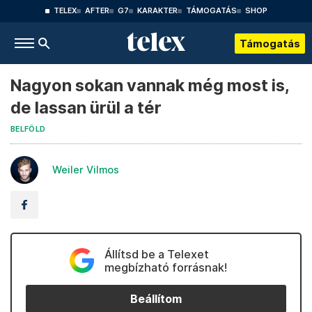
TELEX
AFTER
G7
KARAKTER
TÁMOGATÁS
SHOP
Támogatás
Nagyon sokan vannak még most is,
de lassan ürül a tér
BELFÖLD
Weiler Vilmos
Állítsd be a Telexet
megbízható forrásnak!
Beállítom