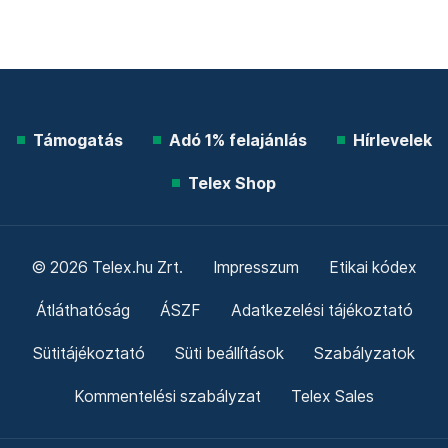
Támogatás
Adó 1% felajánlás
Hírlevelek
Telex Shop
© 2026 Telex.hu Zrt.
Impresszum
Etikai kódex
Átláthatóság
ÁSZF
Adatkezelési tájékoztató
Sütitájékoztató
Süti beállítások
Szabályzatok
Kommentelési szabályzat
Telex Sales