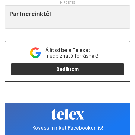
Partnereinktől
Állítsd be a Telexet
megbízható forrásnak!
Beállítom
Kövess minket Facebookon is!