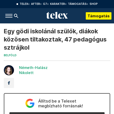
TELEX
AFTER
G7
KARAKTER
TÁMOGATÁS
SHOP
Támogatás
Egy gödi iskolánál szülők, diákok
közösen tiltakoztak, 47 pedagógus
sztrájkol
BELFÖLD
Németh-Halász
Nikolett
Állítsd be a Telexet
megbízható forrásnak!