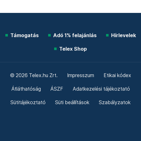
Támogatás
Adó 1% felajánlás
Hírlevelek
Telex Shop
© 2026 Telex.hu Zrt.
Impresszum
Etikai kódex
Átláthatóság
ÁSZF
Adatkezelési tájékoztató
Sütitájékoztató
Süti beállítások
Szabályzatok
Kommentelési szabályzat
Telex Sales