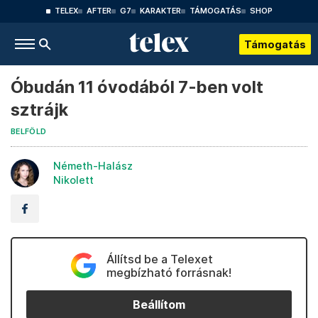
TELEX
AFTER
G7
KARAKTER
TÁMOGATÁS
SHOP
Támogatás
Óbudán 11 óvodából 7-ben volt
sztrájk
BELFÖLD
Németh-Halász
Nikolett
Állítsd be a Telexet
megbízható forrásnak!
Beállítom