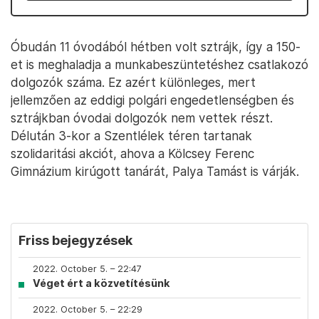
Óbudán 11 óvodából hétben volt sztrájk, így a 150-
et is meghaladja a munkabeszüntetéshez csatlakozó
dolgozók száma. Ez azért különleges, mert
jellemzően az eddigi polgári engedetlenségben és
sztrájkban óvodai dolgozók nem vettek részt.
Délután 3-kor a Szentlélek téren tartanak
szolidaritási akciót, ahova a Kölcsey Ferenc
Gimnázium kirúgott tanárát, Palya Tamást is várják.
Friss bejegyzések
2022. October 5. – 22:47
Véget ért a közvetítésünk
2022. October 5. – 22:29