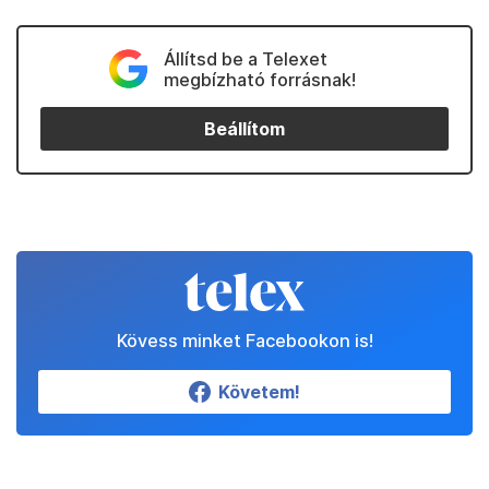
Állítsd be a Telexet
megbízható forrásnak!
Beállítom
Kövess minket Facebookon is!
Követem!