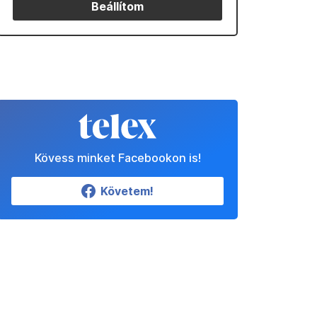
Beállítom
Kövess minket Facebookon is!
Követem!