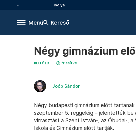
Ibolya
Menü
Kereső
Négy gimnázium előt
frissítve
BELFÖLD
Joób Sándor
Négy budapesti gimnázium előtt tartanak
szeptember 5. reggeléig – jelentették be 
virrasztást a Szent István-, az Óbudai-, a
Iskola és Gimnázium előtt tartják.