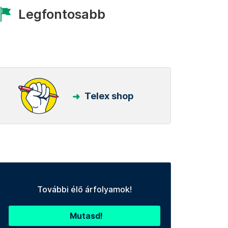
Legfontosabb
Telex shop
További élő árfolyamok!
Mutasd!