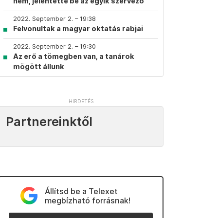
nem, jelentette be az egyik szervező
2022. September 2. – 19:38
Felvonultak a magyar oktatás rabjai
2022. September 2. – 19:30
Az erő a tömegben van, a tanárok
mögött állunk
Partnereinktől
Állítsd be a Telexet
megbízható forrásnak!