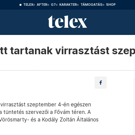
TELEX
AFTER
G7
KARAKTER
TÁMOGATÁS
SHOP
t tartanak virrasztást sz
 virrasztást szeptember 4-én egészen
a tüntetés szervezői a Fővám téren. A
 Vörösmarty- és a Kodály Zoltán Általános