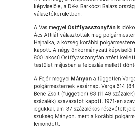
képviselője, a DK-s Barkóczi Balázs ország
választókerületben.
A Vas megyei
Ostffyasszonyfán
is idők
Ács Attilát választották meg polgármester
Hajnalka, a község korábbi polgármestere
kapott. A négy önkormányzati képviselői h
800 lakosú Ostffyasszonyfán azért kellett 
testület májusban a feloszlás mellett dönt
A Fejér megyei
Mányon
a független Varg
polgármesternek vasárnap. Varga 614 (84,9
Bene Zsolt (független) 83 (11,48 százalék)
százalék) szavazatot kapott. 1971-en szav
jogukkal, ami 37 százalékos részvételt jele
szükség Mányon, mert a korábbi polgármes
lemondott.