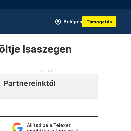
Belépés
Támogatás
öltje Isaszegen
Partnereinktől
Állítsd be a Telexet
megbízható forrásnak!