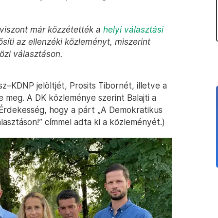
 viszont már közzétették a
helyi választási
síti az ellenzéki közleményt, miszerint
özi választáson.
z–KDNP jelöltjét, Prosits Tibornét, illetve a
te meg. A DK közleménye szerint Balajti a
(Érdekesség, hogy a párt „A Demokratikus
 választáson!” címmel adta ki a közleményét.)