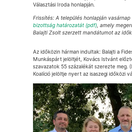
Választási Iroda honlapján.
Frissítés: A település honlapján vasárnap
bizottság határozatát (pdf)
, amely megerő
Balajti Zsolt szerzett mandátumot az idők
Az időközin hárman indultak: Balajti a Fides
Munkáspárt jelöltjét, Kovács Istvánt előz
szavazatok 55 százalékát szerezte meg. 
Koalíció jelöltje nyert az isaszegi időközi