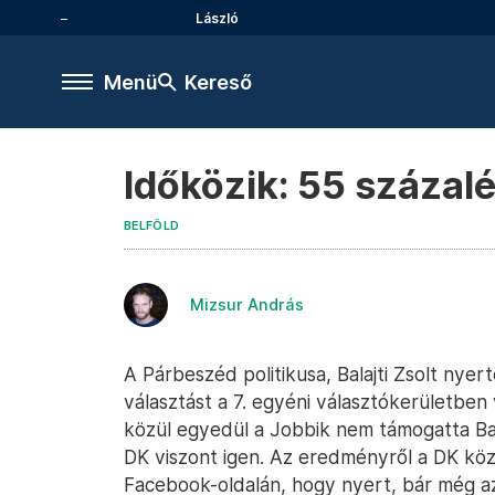
László
Menü
Kereső
Időközik: 55 százalé
BELFÖLD
Mizsur András
A Párbeszéd politikusa, Balajti Zsolt nyer
választást a 7. egyéni választókerületben 
közül egyedül a Jobbik nem támogatta Ba
DK viszont igen. Az eredményről a DK köz
Facebook-oldalán, hogy nyert, bár még 