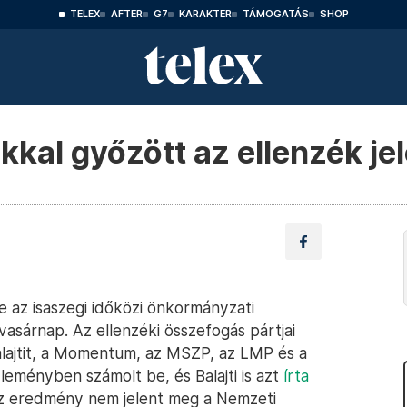
TELEX
AFTER
G7
KARAKTER
TÁMOGATÁS
SHOP
kkal győzött az ellenzék jel
te az isaszegi időközi önkormányzati
vasárnap. Az ellenzéki összefogás pártjai
lajtit, a Momentum, az MSZP, az LMP és a
leményben számolt be, és Balajti is azt
írta
az eredmény nem jelent meg a Nemzeti