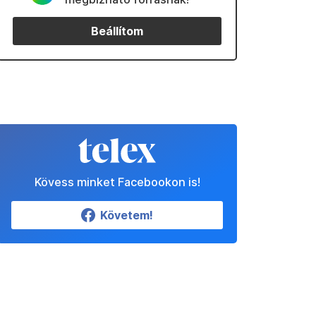
Beállítom
Kövess minket Facebookon is!
Követem!