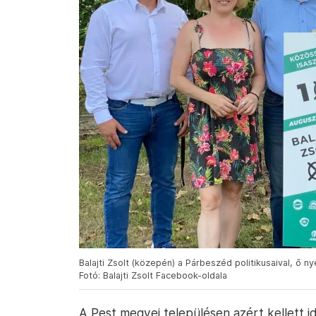
Balajti Zsolt (közepén) a Párbeszéd politikusaival, ő n
Fotó: Balajti Zsolt Facebook-oldala
A Pest megyei településen azért kellett i