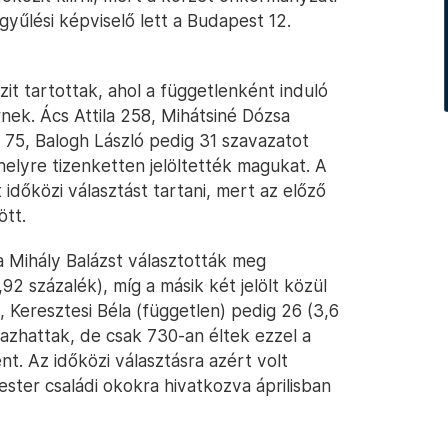
gyűlési képviselő lett a Budapest 12.
özit tartottak, ahol a függetlenként induló
nek. Ács Attila 258, Mihátsiné Dózsa
 75, Balogh László pedig 31 szavazatot
elyre tizenketten jelöltették magukat. A
időközi választást tartani, mert az előző
ött.
a Mihály Balázst választották meg
2 százalék), míg a másik két jelölt közül
, Keresztesi Béla (független) pedig 26 (3,6
azhattak, de csak 730-an éltek ezzel a
nt. Az időközi választásra azért volt
ter családi okokra hivatkozva áprilisban