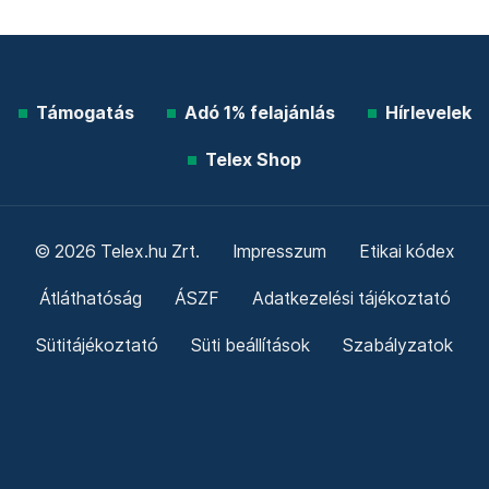
Támogatás
Adó 1% felajánlás
Hírlevelek
Telex Shop
© 2026 Telex.hu Zrt.
Impresszum
Etikai kódex
Átláthatóság
ÁSZF
Adatkezelési tájékoztató
Sütitájékoztató
Süti beállítások
Szabályzatok
Kommentelési szabályzat
Telex Sales