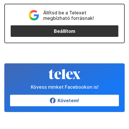
Állítsd be a Telexet
megbízható forrásnak!
Beállítom
Kövess minket Facebookon is!
Követem!