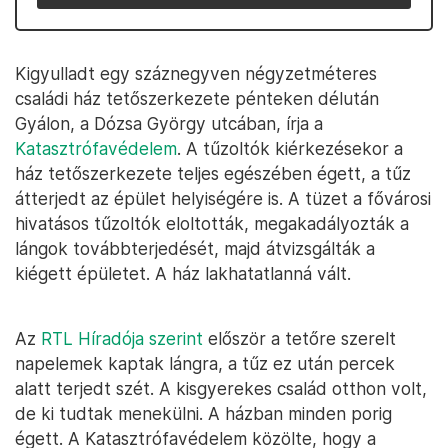
Kigyulladt egy száznegyven négyzetméteres
családi ház tetőszerkezete pénteken délután
Gyálon, a Dózsa György utcában, írja a
Katasztrófavédelem
. A tűzoltók kiérkezésekor a
ház tetőszerkezete teljes egészében égett, a tűz
átterjedt az épület helyiségére is. A tüzet a fővárosi
hivatásos tűzoltók eloltották, megakadályozták a
lángok továbbterjedését, majd átvizsgálták a
kiégett épületet. A ház lakhatatlanná vált.
Az
RTL Híradója szerint
először a tetőre szerelt
napelemek kaptak lángra, a tűz ez után percek
alatt terjedt szét. A kisgyerekes család otthon volt,
de ki tudtak menekülni. A házban minden porig
égett. A Katasztrófavédelem közölte, hogy a