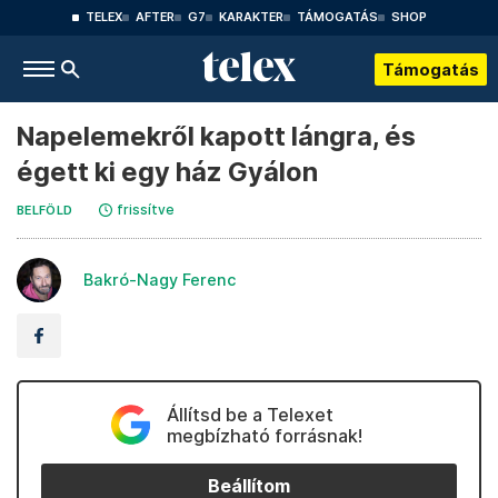
TELEX
AFTER
G7
KARAKTER
TÁMOGATÁS
SHOP
Támogatás
Napelemekről kapott lángra, és
égett ki egy ház Gyálon
frissítve
BELFÖLD
Bakró-Nagy Ferenc
Állítsd be a Telexet
megbízható forrásnak!
Beállítom