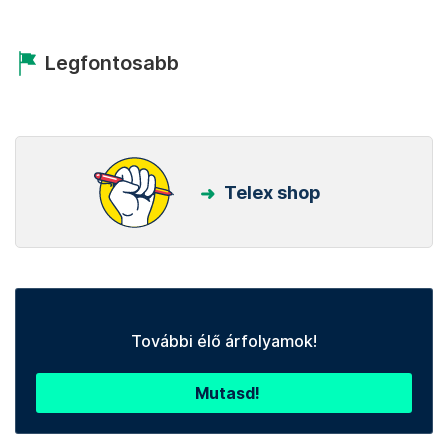
Legfontosabb
Telex shop
További élő árfolyamok!
Mutasd!