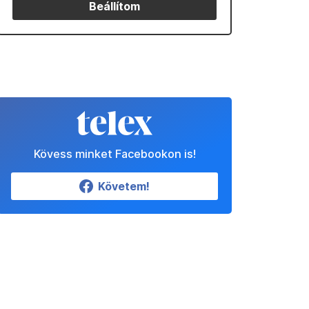
Beállítom
Kövess minket Facebookon is!
Követem!