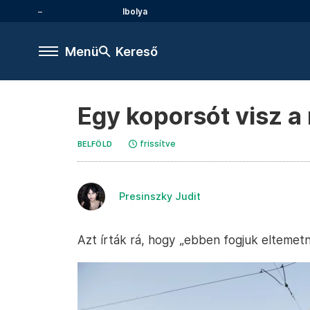
Ibolya
Menü
Kereső
Egy koporsót visz a
frissítve
BELFÖLD
Presinszky Judit
Azt írták rá, hogy „ebben fogjuk eltemetni