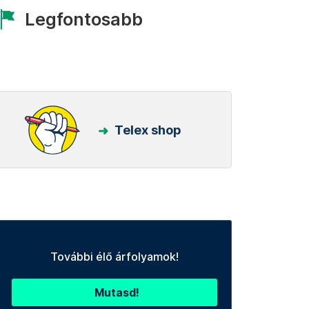
Legfontosabb
Telex shop
További élő árfolyamok!
Mutasd!