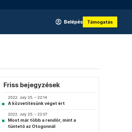
Belépés
Támogatás
Friss bejegyzések
2022. July 25. – 22:14
A közvetítésünk véget ért
2022. July 25. – 22:07
Most már több a rendőr, mint a
tüntető az Otogonnál