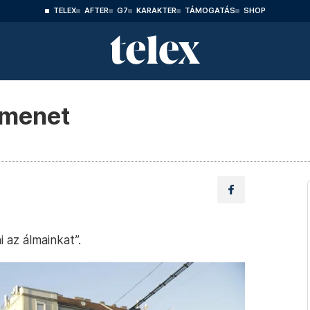
TELEX
AFTER
G7
KARAKTER
TÁMOGATÁS
SHOP
 menet
 az álmainkat”.