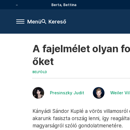
Berta, Bettina
Menü
Kereső
A fajelmélet olyan f
őket
BELFÖLD
Presinszky Judit
Weiler Vi
Kányádi Sándor Kuplé a vörös villamosról 
akarunk fasiszta ország lenni, így reagál
magyarságról szóló gondolatmenetére.