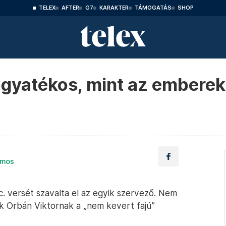
TELEX
AFTER
G7
KARAKTER
TÁMOGATÁS
SHOP
ogyatékos, mint az emberek,
lmos
c. versét szavalta el az egyik szervező. Nem
tak Orbán Viktornak a „nem kevert fajú”