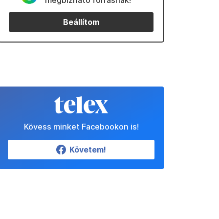
megbízható forrásnak!
Beállítom
Kövess minket Facebookon is!
Követem!