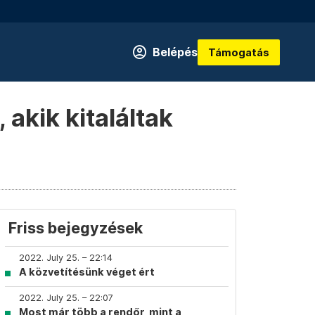
Belépés
Támogatás
 akik kitaláltak
Friss bejegyzések
2022. July 25. – 22:14
A közvetítésünk véget ért
2022. July 25. – 22:07
Most már több a rendőr, mint a