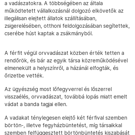
a vadászatokra. A többségében az általa
működtetett vállalkozásnál dolgozó elkövetők az
illegálisan elejtett állatok szállításában,
zsigerelésében, otthoni feldolgozásában segítettek,
cserébe húst kaptak a zsákmányból.
A férfit végül orvvadászat közben érték tetten a
rendőrök, és bár az egyik társa közreműködésével
elmenekült a helyszínről, a házánál elfogták, és
őrizetbe vették.
Az ügyészség most lőfegyverrel és lőszerrel
visszaélés, orvvadászat, továbbá lopás miatt emelt
vádat a banda tagjai ellen.
A vadakat ténylegesen elejtő két férfival szemben
börtön-, illetve fegyházbüntetést, míg társaikkal
szemben felfüggesztett börtönbüntetés kiszabását