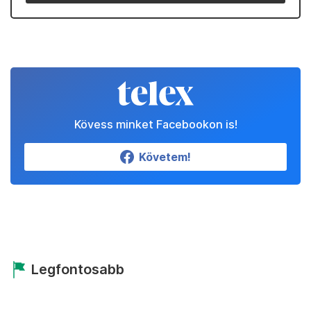
Kövess minket Facebookon is!
Követem!
Legfontosabb