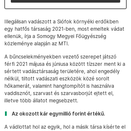
Illegálisan vadászott a Siófok környéki erdőkben
egy hatfős társaság 2021-ben, most emeltek vádat
ellenük, írja a Somogy Megyei Főügyészség
közleménye alapján az MTI.
A bűncselekményekben vezető szerepet játszó
férfi 2021 májusa és júniusa között tízszer ment ki a
sértett vadásztársaság területére, ahol engedély
nélkül, tiltott vadászati eszközök közé sorolt
hőkamerát, valamint hangtompítót is használva
vaddisznót, szarvast és szarvasborjút ejtett el,
illetve több állatot megsebzett.
Az okozott kár egymillió forint értékű.
A vádlottat hol az egyik, hol a másik társa kísérte el