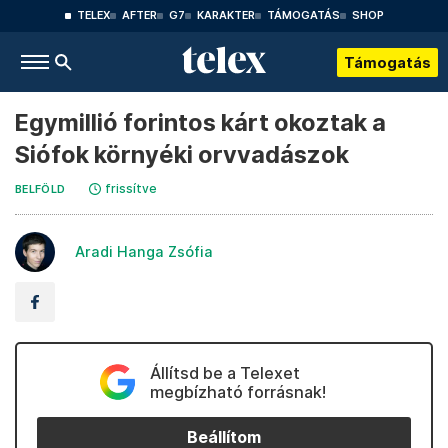
TELEX
AFTER
G7
KARAKTER
TÁMOGATÁS
SHOP
Támogatás
Egymillió forintos kárt okoztak a
Siófok környéki orvvadászok
frissítve
BELFÖLD
Aradi Hanga Zsófia
Állítsd be a Telexet
megbízható forrásnak!
Beállítom