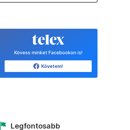
Kövess minket Facebookon is!
Követem!
Legfontosabb