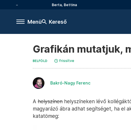
Berta, Bettina
Menü
Kereső
Grafikán mutatjuk, 
frissítve
BELFÖLD
Bakró-Nagy Ferenc
A
helyszínen
helyszíneken lévő kollégáktó
magyarázó ábra adhat segítséget, ha el aka
katatömeg: