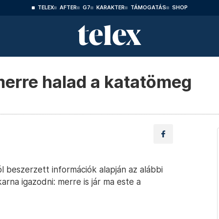
TELEX
AFTER
G7
KARAKTER
TÁMOGATÁS
SHOP
merre halad a katatömeg
l beszerzett információk alapján az alábbi
rna igazodni: merre is jár ma este a