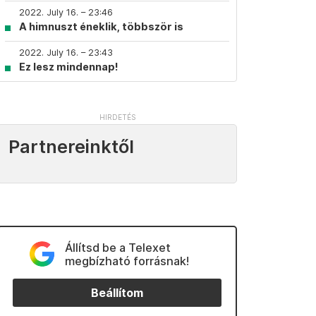
2022. July 16. – 23:46
A himnuszt éneklik, többször is
2022. July 16. – 23:43
Ez lesz mindennap!
Partnereinktől
Állítsd be a Telexet
megbízható forrásnak!
Beállítom