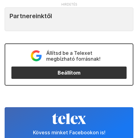
Partnereinktől
Állítsd be a Telexet
megbízható forrásnak!
Beállítom
Kövess minket Facebookon is!