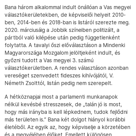
Bana három alkalommal indult önállóan a Vas megyei
választókerületekben, de képviselői helyeit 2010-
ben, 2014-ben és 2018-ban is listáról szerezte meg.
2020. márciusáig a Jobbik színeiben politizált, a
pártból való kilépése után pedig függetlenként
folytatta. A tavalyi őszi előválasztáson a Mindenki
Magyarországa Mozgalom jelöltjeként indult, és
győzni tudott a Vas megyei 3. számú
választókerületben. A rendes választáson azonban
vereséget szenvedett fideszes kihívójától, V.
Németh Zsolttól, listán pedig nem szerepelt.
A hétköznapjai most a parlamenti munkanapok
nélkül kevésbé stresszesek, de „talán jó is most,
hogy más irányba is kell lépkednem, tudok fejlődni
más területen is.” Bana két dolgot hiányol korábbi
életéből. Az egyik az, hogy képviselje a körzetében
és a megyéjében élőket. Emellett különösen