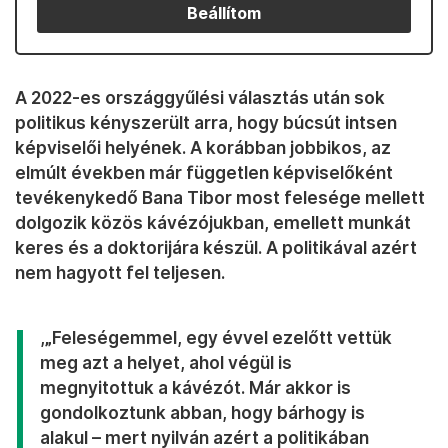
Beállítom
A 2022-es országgyűlési választás után sok
politikus kényszerült arra, hogy búcsút intsen
képviselői helyének. A korábban jobbikos, az
elmúlt években már független képviselőként
tevékenykedő Bana Tibor most felesége mellett
dolgozik közös kávézójukban, emellett munkát
keres és a doktorijára készül. A politikával azért
nem hagyott fel teljesen.
,„Feleségemmel, egy évvel ezelőtt vettük
meg azt a helyet, ahol végül is
megnyitottuk a kávézót. Már akkor is
gondolkoztunk abban, hogy bárhogy is
alakul – mert nyilván azért a politikában