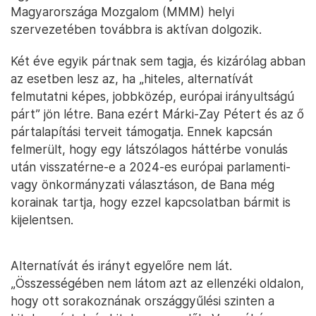
Magyarországa Mozgalom (MMM) helyi
szervezetében továbbra is aktívan dolgozik.
Két éve egyik pártnak sem tagja, és kizárólag abban
az esetben lesz az, ha „hiteles, alternatívát
felmutatni képes, jobbközép, európai irányultságú
párt” jön létre. Bana ezért Márki-Zay Pétert és az ő
pártalapítási terveit támogatja. Ennek kapcsán
felmerült, hogy egy látszólagos háttérbe vonulás
után visszatérne-e a 2024-es európai parlamenti-
vagy önkormányzati választáson, de Bana még
korainak tartja, hogy ezzel kapcsolatban bármit is
kijelentsen.
Alternatívát és irányt egyelőre nem lát.
„Összességében nem látom azt az ellenzéki oldalon,
hogy ott sorakoznának országgyűlési szinten a