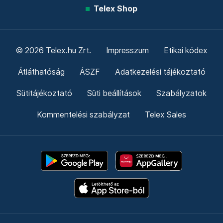
Telex Shop
© 2026 Telex.hu Zrt.
Impresszum
Etikai kódex
Átláthatóság
ÁSZF
Adatkezelési tájékoztató
Sütitájékoztató
Süti beállítások
Szabályzatok
Kommentelési szabályzat
Telex Sales