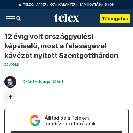
TELEX
AFTER
G7
KARAKTER
TÁMOGATÁS
SHOP
Támogatás
12 évig volt országgyűlési
képviselő, most a feleségével
kávézót nyitott Szentgotthárdon
BELFÖLD
Szántó-Nagy Bálint
Állítsd be a Telexet
megbízható forrásnak!