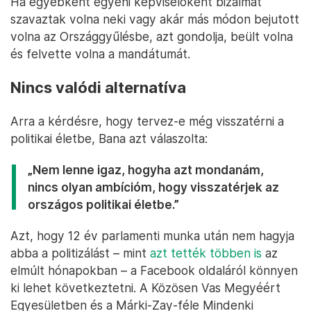
Ha egyébként egyéni képviselőként bizalmat
szavaztak volna neki vagy akár más módon bejutott
volna az Országgyűlésbe, azt gondolja, beült volna
és felvette volna a mandátumát.
Nincs valódi alternatíva
Arra a kérdésre, hogy tervez-e még visszatérni a
politikai életbe, Bana azt válaszolta:
„Nem lenne igaz, hogyha azt mondanám,
nincs olyan ambícióm, hogy visszatérjek az
országos politikai életbe.”
Azt, hogy 12 év parlamenti munka után nem hagyja
abba a politizálást – mint
azt tették többen is
az
elmúlt hónapokban – a Facebook oldaláról könnyen
ki lehet következtetni. A Közösen Vas Megyéért
Egyesületben és a Márki-Zay-féle Mindenki