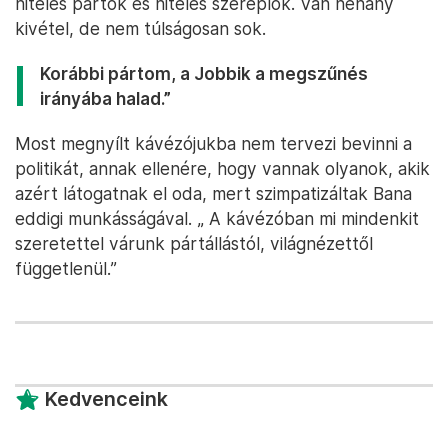
hiteles pártok és hiteles szereplők. Van néhány
kivétel, de nem túlságosan sok.
Korábbi pártom, a Jobbik a megszűnés
irányába halad.”
Most megnyílt kávézójukba nem tervezi bevinni a
politikát, annak ellenére, hogy vannak olyanok, akik
azért látogatnak el oda, mert szimpatizáltak Bana
eddigi munkásságával. „ A kávézóban mi mindenkit
szeretettel várunk pártállástól, világnézettől
függetlenül.”
Kedvenceink