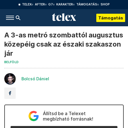
TELEX
AFTER
G7
KARAKTER
TÁMOGATÁS
SHOP
Támogatás
A 3-as metró szombattól augusztus
közepéig csak az északi szakaszon
jár
BELFÖLD
Bolcsó Dániel
Állítsd be a Telexet
megbízható forrásnak!