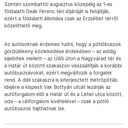
Szintén szombattól augusztus közepéig az 1-es
földalatti Deák Ferenc téri átjáróját is felújítják,
ezért a földalatti állomása csak az Erzsébet térről
közelíthető meg.
Az autósoknak érdemes tudni, hogy a pótlóbuszok
gördülékeny közlekedése érdekében – az eddig
kijelöltek mellett – az Üllői úton a Nagyvárad tér és
a Határ út közötti szakaszon visszaállítják a korábbi
autóbuszsávokat, ezért megváltozik a forgalmi
rend. A déli szakaszra is kiterjesztett metrópótlás
idejére a kispesti Vak Bottyán utcát lezárják az
autóforgalom elől a Határ út és a Lehel utca között,
oda – a célforgalom kivételével – csak a pótló
autóbuszok hajthatnak be.