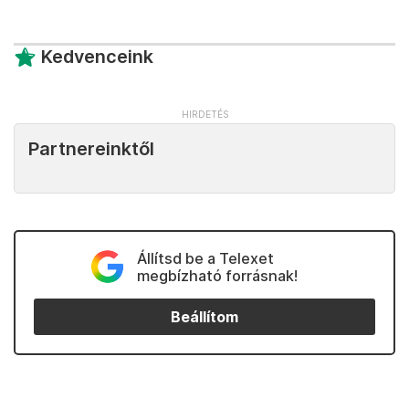
Kedvenceink
Partnereinktől
Állítsd be a Telexet
megbízható forrásnak!
Beállítom