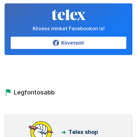
Kövess minket Facebookon is!
Követem!
Legfontosabb
Telex shop