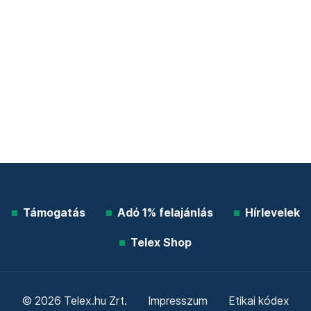
Támogatás
Adó 1% felajánlás
Hírlevelek
Telex Shop
© 2026 Telex.hu Zrt.
Impresszum
Etikai kódex