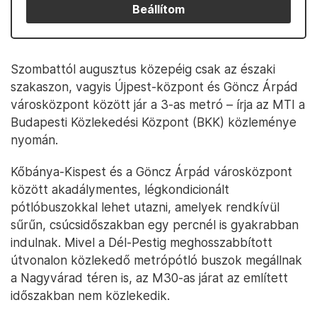
Beállítom
Szombattól augusztus közepéig csak az északi
szakaszon, vagyis Újpest-központ és Göncz Árpád
városközpont között jár a 3-as metró – írja az MTI a
Budapesti Közlekedési Központ (BKK) közleménye
nyomán.
Kőbánya-Kispest és a Göncz Árpád városközpont
között akadálymentes, légkondicionált
pótlóbuszokkal lehet utazni, amelyek rendkívül
sűrűn, csúcsidőszakban egy percnél is gyakrabban
indulnak. Mivel a Dél-Pestig meghosszabbított
útvonalon közlekedő metrópótló buszok megállnak
a Nagyvárad téren is, az M30-as járat az említett
időszakban nem közlekedik.