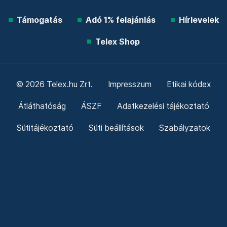
Támogatás
Adó 1% felajánlás
Hírlevelek
Telex Shop
© 2026 Telex.hu Zrt.
Impresszum
Etikai kódex
Átláthatóság
ÁSZF
Adatkezelési tájékoztató
Sütitájékoztató
Süti beállítások
Szabályzatok
Kommentelési szabályzat
Telex Sales