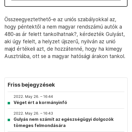
Összeegyeztethető-e az uniós szabályokkal az,
hogy péntektől a nem magyar rendszámú autók a
480-as ár felett tankolhatnak?, kérdezték Gulyást,
aki úgy felelt, a helyzet újszerű, nyilván az unió
majd értékeli azt, de hozzátenné, hogy ha kimegy
Ausztriába, ott se a magyar hatósági árakon tankol.
Friss bejegyzések
2022. May 26. – 16:44
Véget ért a kormányinfó
2022. May 26. – 16:43
Gulyás nem számít az egészségügyi dolgozók
tömeges felmondására