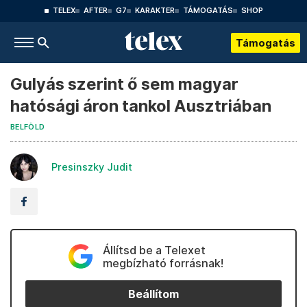
TELEX
AFTER
G7
KARAKTER
TÁMOGATÁS
SHOP
Támogatás
Gulyás szerint ő sem magyar
hatósági áron tankol Ausztriában
BELFÖLD
Presinszky Judit
Állítsd be a Telexet
megbízható forrásnak!
Beállítom