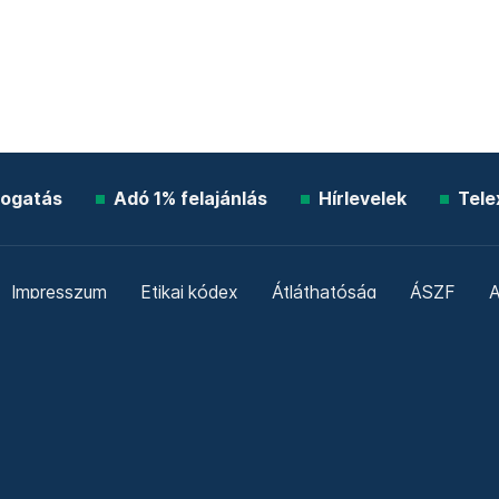
ogatás
Adó 1% felajánlás
Hírlevelek
Tele
Impresszum
Etikai kódex
Átláthatóság
ÁSZF
A
Süti beállítások
Szabályzatok
Kommentelési szabály