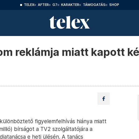
TELEX
AFTER
G7
KARAKTER
TÁMOGATÁS
SHOP
 reklámja miatt kapott két
lönböztető figyelemfelhívás hiánya miatt
millió) bírságot a TV2 szolgáltatójára a
iatanácsa e heti ülésén. A tanács