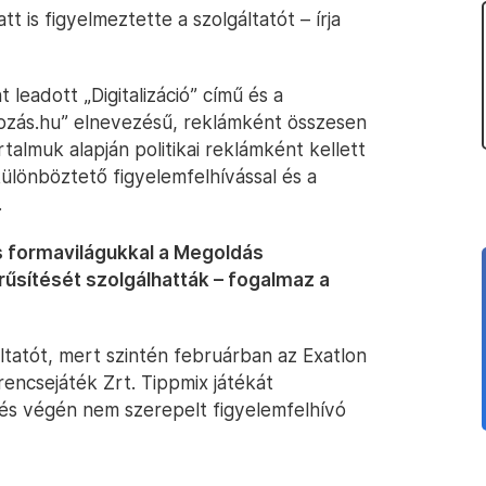
tt is figyelmeztette a szolgáltatót – írja
leadott „Digitalizáció” című és a
kozás.hu” elnevezésű, reklámként összesen
almuk alapján politikai reklámként kellett
lönböztető figyelemfelhívással és a
.
s formavilágukkal a Megoldás
rűsítését szolgálhatták – fogalmaz a
áltatót, mert szintén februárban az Exatlon
ncsejáték Zrt. Tippmix játékát
 és végén nem szerepelt figyelemfelhívó