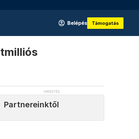
Belépés
Támogatás
milliós
Partnereinktől