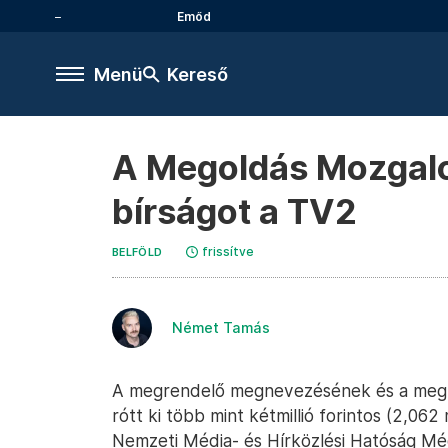
Emőd
Menü
Kereső
A Megoldás Mozgalom
bírságot a TV2
frissítve
BELFÖLD
Német Tamás
A megrendelő megnevezésének és a megkü
rótt ki több mint kétmillió forintos (2,062 
Nemzeti Média- és Hírközlési Hatóság Méd