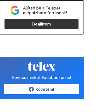
Állítsd be a Telexet
megbízható forrásnak!
Beállítom
Kövess minket Facebookon is!
Követem!