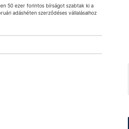
en 50 ezer forintos bírságot szabtak ki a
bruári adáshéten szerződéses vállalásaihoz