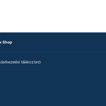
x Shop
datkezelési tájékoztató
zat
Telex Sales