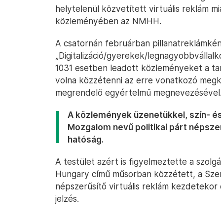
helytelenül közvetített virtuális reklám mia
közleményében az NMHH.
A csatornán februárban pillanatreklámként 
„Digitalizáció/gyerekek/legnagyobbvállal
1031 esetben leadott közleményeket a tart
volna közzétenni az erre vonatkozó megkü
megrendelő egyértelmű megnevezésével
A közlemények üzenetükkel, szín- é
Mozgalom nevű politikai párt népsze
hatóság.
A testület azért is figyelmeztette a szolg
Hungary című műsorban közzétett, a Szere
népszerűsítő virtuális reklám kezdetekor
jelzés.