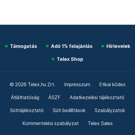
Támogatás
Adó 1% felajánlás
Hírlevelek
Telex Shop
© 2026 Telex.hu Zrt.
Impresszum
Etikai kódex
Átláthatóság
ÁSZF
Adatkezelési tájékoztató
Sütitájékoztató
Süti beállítások
Szabályzatok
Kommentelési szabályzat
Telex Sales