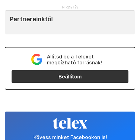
Partnereinktől
Állítsd be a Telexet
megbízható forrásnak!
Beállítom
Kövess minket Facebookon is!