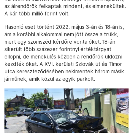
az álrendőrök felkaptak mindent, és elmenekültek.
A kár több millió forint volt.
Hasonló eset történt 2022. május 3-án és 18-án is,
ám a korábbi alkalommal nem jött össze a trükk,
mert egy szomszéd kérdőre vonta őket. 18-án
sikerült több százezer forintnyi értéktárgyat
ellopni, de menekülés közben a rendőrök üldözni
kezdték őket. A XVI. kerületi Szlovák út és Timor
utca kereszteződésében nekimentek három másik
járműnek, amik közül az egyik parkolt.