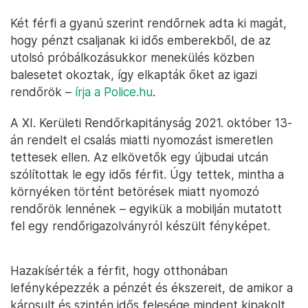
Két férfi a gyanú szerint rendőrnek adta ki magát,
hogy pénzt csaljanak ki idős emberekből, de az
utolsó próbálkozásukkor menekülés közben
balesetet okoztak, így elkapták őket az igazi
rendőrök –
írja a Police.hu
.
A XI. Kerületi Rendőrkapitányság 2021. október 13-
án rendelt el csalás miatti nyomozást ismeretlen
tettesek ellen. Az elkövetők egy újbudai utcán
szólítottak le egy idős férfit. Úgy tettek, mintha a
környéken történt betörések miatt nyomozó
rendőrök lennének – egyikük a mobilján mutatott
fel egy rendőrigazolványról készült fényképet.
Hazakísérték a férfit, hogy otthonában
lefényképezzék a pénzét és ékszereit, de amikor a
károsult és szintén idős felesége mindent kipakolt,