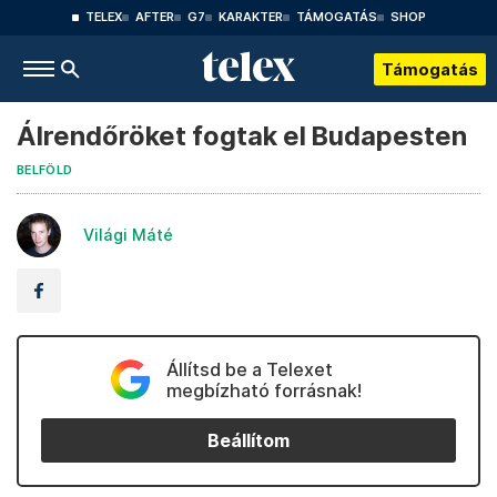
TELEX
AFTER
G7
KARAKTER
TÁMOGATÁS
SHOP
Támogatás
Álrendőröket fogtak el Budapesten
BELFÖLD
Világi Máté
Állítsd be a Telexet
megbízható forrásnak!
Beállítom