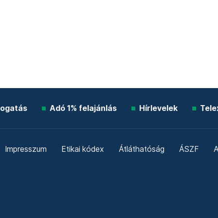
ogatás
Adó 1% felajánlás
Hírlevelek
Tele
Impresszum
Etikai kódex
Átláthatóság
ÁSZF
A
Süti beállítások
Szabályzatok
Kommentelési szabály