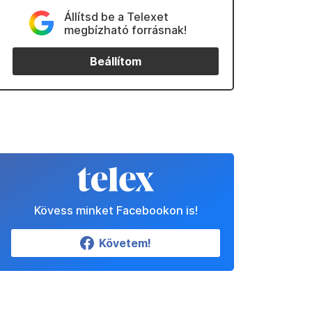
Állítsd be a Telexet
megbízható forrásnak!
Beállítom
Kövess minket Facebookon is!
Követem!