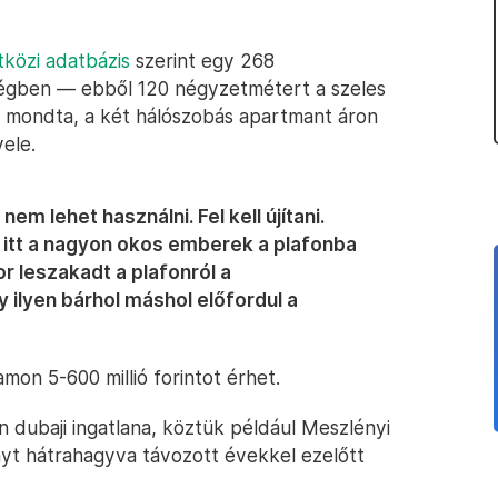
tközi adatbázis
szerint egy 268
égben — ebből 120 négyzetmétert a szeles
zt mondta, a két hálószobás apartmant áron
ele.
 lehet használni. Fel kell újítani.
t itt a nagyon okos emberek a plafonba
r leszakadt a plafonról a
 ilyen bárhol máshol előfordul a
mon 5-600 millió forintot érhet.
n dubaji ingatlana, köztük például Meszlényi
ányt hátrahagyva távozott évekkel ezelőtt