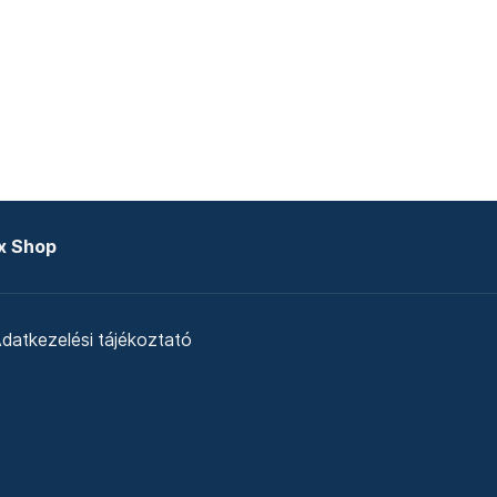
x Shop
datkezelési tájékoztató
zat
Telex Sales