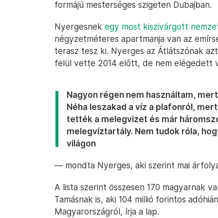
formájú mesterséges szigeten Dubajban.
Nyergesnek
egy most kiszivárgott nemze
négyzetméteres apartmanja van az emírs
terasz tesz ki. Nyerges az Átlátszónak a
felül vette 2014 előtt, de nem elégedett v
Nagyon régen nem használtam, mert nem
Néha leszakad a víz a plafonról, mer
tették a melegvizet és már háromszo
melegvíztartály. Nem tudok róla, hogy
világon
— mondta Nyerges, aki szerint mai árfolya
A lista szerint összesen 170 magyarnak va
Tamásnak is, aki 104 millió forintos adóhi
Magyarországról, írja a lap.