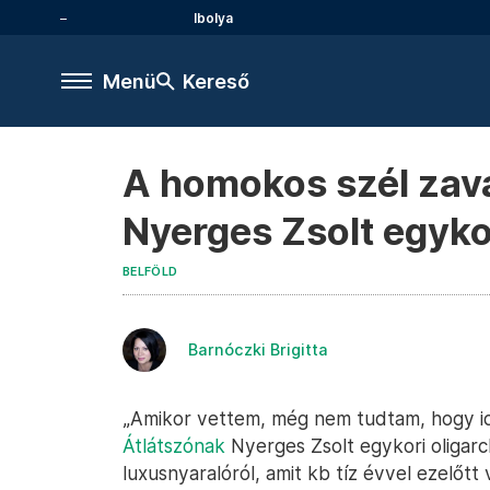
Ibolya
Menü
Kereső
A homokos szél zava
Nyerges Zsolt egykor
BELFÖLD
Barnóczki Brigitta
„Amikor vettem, még nem tudtam, hogy id
Átlátszónak
Nyerges Zsolt egykori oligarc
luxusnyaralóról, amit kb tíz évvel ezelőtt