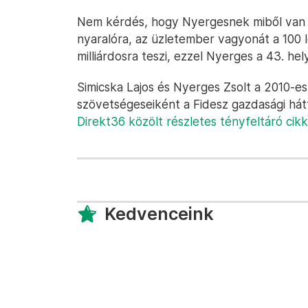
Nem kérdés, hogy Nyergesnek miből van p
nyaralóra, az üzletember vagyonát a 100
milliárdosra teszi, ezzel Nyerges a 43. hely
Simicska Lajos és Nyerges Zsolt a 2010-e
szövetségeseiként a Fidesz gazdasági hátt
Direkt36 közölt részletes tényfeltáró cik
Kedvenceink