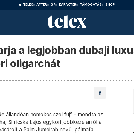
TELEX
AFTER
G7
KARAKTER
TÁMOGATÁS
SHOP
rja a legjobban dubaji lux
i oligarchát
e állandóan homokos szél fúj” – mondta az
ha, Simicska Lajos egykori jobbkeze arról a
 vásárolt a Palm Jumeirah nevű, pálmafa