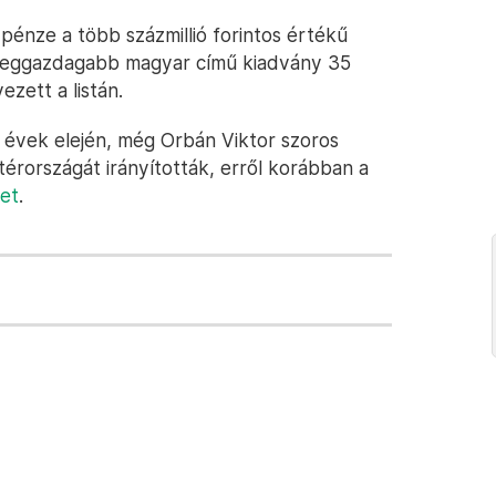
énze a több százmillió forintos értékű
 leggazdagabb magyar című kiadvány 35
ezett a listán.
s évek elején, még Orbán Viktor szoros
érországát irányították, erről korábban a
ket
.