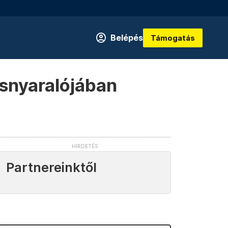
Belépés
Támogatás
usnyaralójában
Partnereinktől