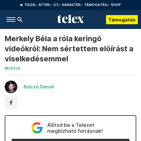
TELEX
AFTER
G7
KARAKTER
TÁMOGATÁS
SHOP
Támogatás
Merkely Béla a róla keringő
videókról: Nem sértettem előírást a
viselkedésemmel
BELFÖLD
Bolcsó Dániel
Állítsd be a Telexet
megbízható forrásnak!