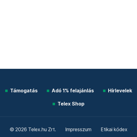
Támogatás
Adó 1% felajánlás
Hírlevelek
Telex Shop
© 2026 Telex.hu Zrt.
Impresszum
Etikai kódex