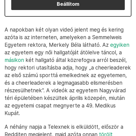
Beállítom
A napokban két olyan videó jelent meg és kering
azóta is az interneten, amelyeken a Semmelweis
Egyetem rektora, Merkely Béla látható. Az
egyiken
az egyetem egy női hallgatóját átölelve táncol, a
másikon
két hallgató által közrefogva arról beszél,
hogy rektori utasításba adja, hogy „a cheerleaderek
az első számú sporttá emelkednek az egyetemen,
és a cheerleaderek a legmagasabb elismerésben
részesülhetnek”. A videók az egyetem Nagyvárad
téri épületében készültek április közepén, miután
az egyetemi csapat megnyerte a 49. Medikus
Kupát.
A néhány napja a Telexnek is elküldött, először a
Redditen megjelent, majd azóta onnan
törölt