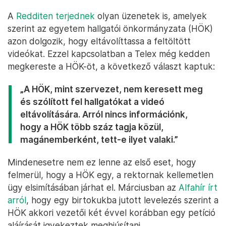
A
Redditen terjednek
olyan üzenetek is, amelyek
szerint az egyetem hallgatói önkormányzata (HÖK)
azon dolgozik, hogy eltávolíttassa a feltöltött
videókat. Ezzel kapcsolatban a Telex még kedden
megkereste a HÖK-öt, a következő választ kaptuk:
„A HÖK, mint szervezet, nem keresett meg
és szólított fel hallgatókat a videó
eltávolítására. Arról nincs információnk,
hogy a HÖK több száz tagja közül,
magánemberként, tett-e ilyet valaki.”
Mindenesetre nem ez lenne az első eset, hogy
felmerül, hogy a HÖK egy, a rektornak kellemetlen
ügy elsimításában járhat el. Márciusban az
Alfahír írt
arról
, hogy egy birtokukba jutott levelezés szerint a
HÖK akkori vezetői két évvel korábban egy petíció
aláírását igyekeztek meghiúsítani.