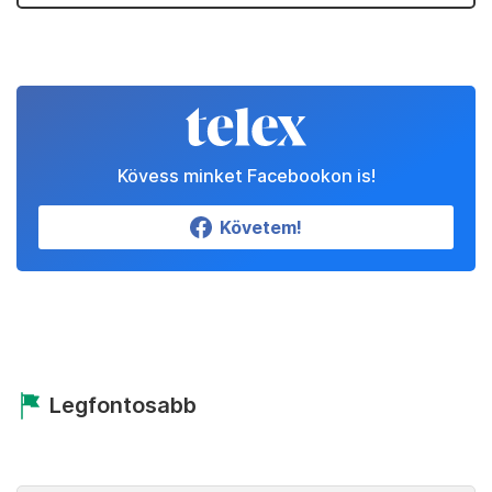
Kövess minket Facebookon is!
Követem!
Legfontosabb