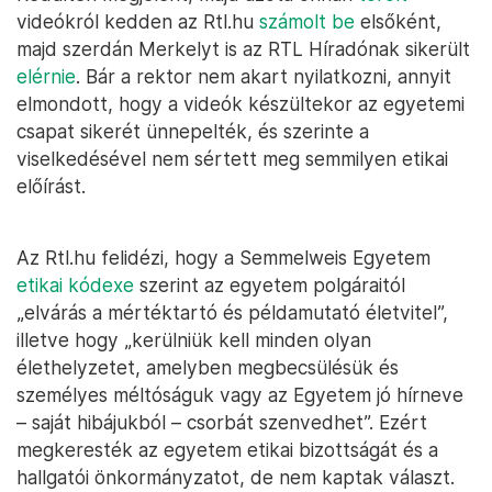
videókról kedden az Rtl.hu
számolt be
elsőként,
majd szerdán Merkelyt is az RTL Híradónak sikerült
elérnie
. Bár a rektor nem akart nyilatkozni, annyit
elmondott, hogy a videók készültekor az egyetemi
csapat sikerét ünnepelték, és szerinte a
viselkedésével nem sértett meg semmilyen etikai
előírást.
Az Rtl.hu felidézi, hogy a Semmelweis Egyetem
etikai kódexe
szerint az egyetem polgáraitól
„elvárás a mértéktartó és példamutató életvitel”,
illetve hogy „kerülniük kell minden olyan
élethelyzetet, amelyben megbecsülésük és
személyes méltóságuk vagy az Egyetem jó hírneve
– saját hibájukból – csorbát szenvedhet”. Ezért
megkeresték az egyetem etikai bizottságát és a
hallgatói önkormányzatot, de nem kaptak választ.