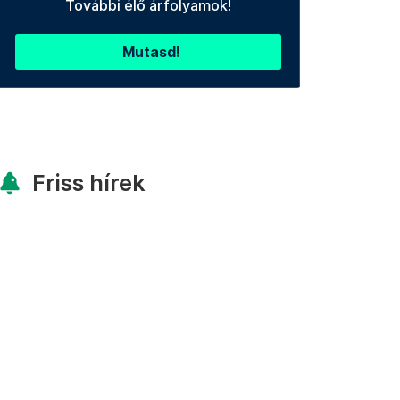
További élő árfolyamok!
Mutasd!
Friss hírek