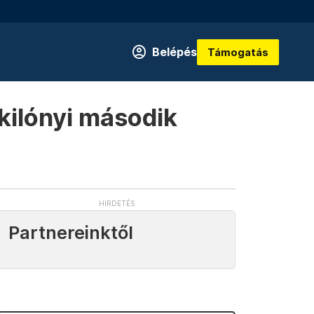
Belépés
Támogatás
kilónyi második
Partnereinktől