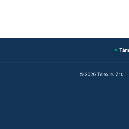
Tám
© 2026 Telex.hu Zrt.
Sütitájékoztató