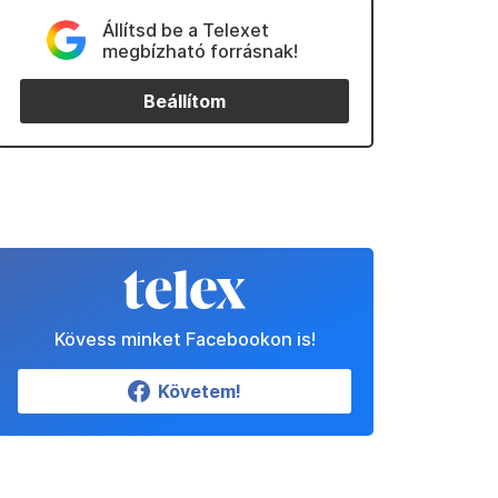
Állítsd be a Telexet
megbízható forrásnak!
Beállítom
Kövess minket Facebookon is!
Követem!