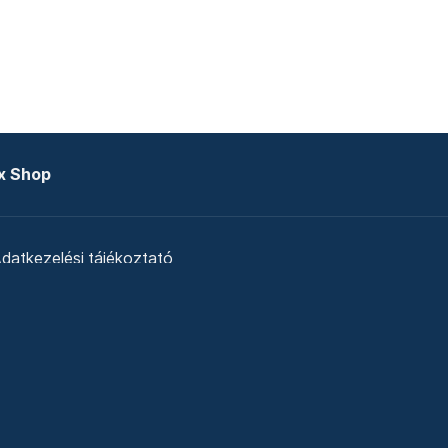
x Shop
datkezelési tájékoztató
zat
Telex Sales