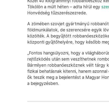
Közel 4️0 kilogrammnyi robbanóeszköz ke
Tökölön a múlt héten – adta hírül egy
sze
Honvédség tűzszerészezrede.
A zömében szovjet gyártmányú robbanótes
földmunkálatok, de szerencsére egyik löv
közölték. A begyűjtött robbanóeszközöke
központi gyűjtőhelyére, hogy később me
️„Fontos hangsúlyozni, hogy a világhábor
rejtőzködés után sem veszíthetnek rombol
Bármilyen robbanóeszköznek vélt tárgy k
fizikai behatásnak kitenni, hanem azonnal
ők teszik meg a bejelentést a Magyar Ho
a bejegyzésben.