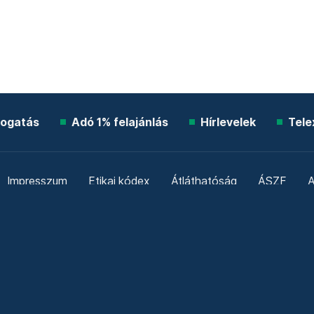
ogatás
Adó 1% felajánlás
Hírlevelek
Tele
Impresszum
Etikai kódex
Átláthatóság
ÁSZF
A
Süti beállítások
Szabályzatok
Kommentelési szabály