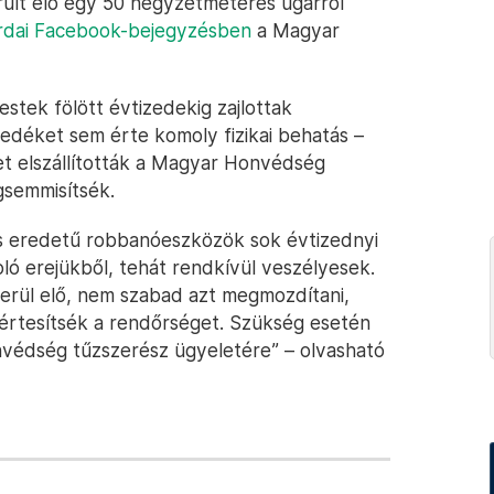
rült elő egy 50 négyzetméteres ugarról
rdai Facebook-bejegyzésben
a Magyar
tek fölött évtizedekig zajlottak
edéket sem érte komoly fizikai behatás –
t elszállították a Magyar Honvédség
gsemmisítsék.
ús eredetű robbanóeszközök sok évtizednyi
ó erejükből, tehát rendkívül veszélyesek.
erül elő, nem szabad azt megmozdítani,
 értesítsék a rendőrséget. Szükség esetén
nvédség tűzszerész ügyeletére” – olvasható