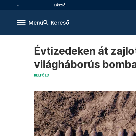
László
Menü
Kereső
Évtizedeken át zajl
világháborús bomba 
BELFÖLD