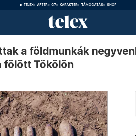
TELEX
AFTER
G7
KARAKTER
TÁMOGATÁS
SHOP
ottak a földmunkák negyven
fölött Tökölön