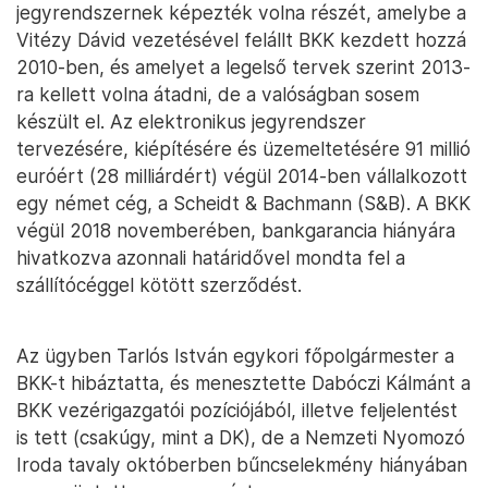
jegyrendszernek képezték volna részét, amelybe a
Vitézy Dávid vezetésével felállt BKK kezdett hozzá
2010-ben, és amelyet a legelső tervek szerint 2013-
ra kellett volna átadni, de a valóságban sosem
készült el. Az elektronikus jegyrendszer
tervezésére, kiépítésére és üzemeltetésére 91 millió
euróért (28 milliárdért) végül 2014-ben vállalkozott
egy német cég, a Scheidt & Bachmann (S&B). A BKK
végül 2018 novemberében, bankgarancia hiányára
hivatkozva azonnali határidővel mondta fel a
szállítócéggel kötött szerződést.
Az ügyben Tarlós István egykori főpolgármester a
BKK-t hibáztatta, és menesztette Dabóczi Kálmánt a
BKK vezérigazgatói pozíciójából, illetve feljelentést
is tett (csakúgy, mint a DK), de a Nemzeti Nyomozó
Iroda tavaly októberben bűncselekmény hiányában