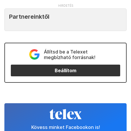
Partnereinktől
Állítsd be a Telexet
megbízható forrásnak!
Beállítom
Kövess minket Facebookon is!