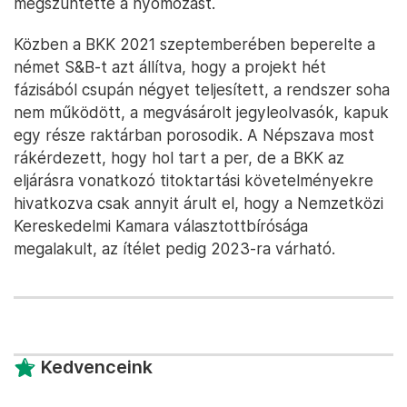
megszüntette a nyomozást.
Közben a BKK 2021 szeptemberében beperelte a
német S&B-t azt állítva, hogy a projekt hét
fázisából csupán négyet teljesített, a rendszer soha
nem működött, a megvásárolt jegyleolvasók, kapuk
egy része raktárban porosodik. A Népszava most
rákérdezett, hogy hol tart a per, de a BKK az
eljárásra vonatkozó titoktartási követelményekre
hivatkozva csak annyit árult el, hogy a Nemzetközi
Kereskedelmi Kamara választottbírósága
megalakult, az ítélet pedig 2023-ra várható.
Kedvenceink