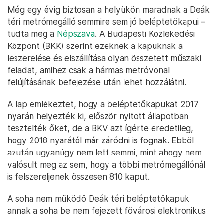
Még egy évig biztosan a helyükön maradnak a Deák
téri metrómegálló semmire sem jó beléptetőkapui –
tudta meg a
Népszava
. A Budapesti Közlekedési
Központ (BKK) szerint ezeknek a kapuknak a
leszerelése és elszállítása olyan összetett műszaki
feladat, amihez csak a hármas metróvonal
felújításának befejezése után lehet hozzálátni.
A lap emlékeztet, hogy a beléptetőkapukat 2017
nyarán helyezték ki, először nyitott állapotban
tesztelték őket, de a BKV azt ígérte eredetileg,
hogy 2018 nyarától már záródni is fognak. Ebből
azután ugyanúgy nem lett semmi, mint ahogy nem
valósult meg az sem, hogy a többi metrómegállónál
is felszereljenek összesen 810 kaput.
A soha nem működő Deák téri beléptetőkapuk
annak a soha be nem fejezett fővárosi elektronikus