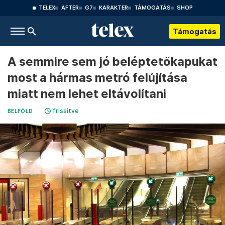
TELEX
AFTER
G7
KARAKTER
TÁMOGATÁS
SHOP
Támogatás
A semmire sem jó beléptetőkapukat
most a hármas metró felújítása
miatt nem lehet eltávolítani
frissítve
BELFÖLD