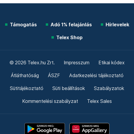
Támogatás
Adó 1% felajánlás
Hírlevelek
Telex Shop
© 2026 Telex.hu Zrt.
Impresszum
Etikai kódex
Átláthatóság
ÁSZF
Adatkezelési tájékoztató
Sütitájékoztató
Süti beállítások
Szabályzatok
Kommentelési szabályzat
Telex Sales