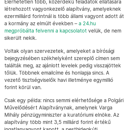
Elérhetetlen több, közérdekű feladatok ellátására
létrehozott vagyonkezelő alapítvány, amelyeknek
ezermilliárd forintnál is több állami vagyont adott át
a kormány az elmúlt években –
a 24.hu
megpróbálta felvenni a kapcsolatot
velük, de nem
sikerült nekik.
Voltak olyan szervezetek, amelyeket a bírósági
bejegyzésében székhelyként szereplő címen sem
találták meg, az ajánlott levelek pedig visszajöttek
tőlük. Többnek emailcíme és honlapja sincs. A
vezető tisztségviselők havi illetménye egymillió
forint körül van.
Csak egy példa: nincs semmi elérhetősége a Polgári
Művelődésért Alapítványnak, amelynek Varga
Mihály pénzügyminiszter a kuratóriumi elnöke. Az
alapítvány több mint 3,5 milliárd forint értékű
ingatlanvagyont kapott, a pesthidegkúti