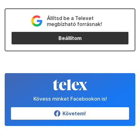
Állítsd be a Telexet
megbízható forrásnak!
Beállítom
Kövess minket Facebookon is!
Követem!