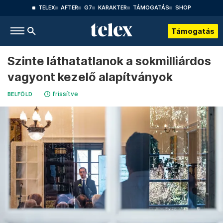
TELEX
AFTER
G7
KARAKTER
TÁMOGATÁS
SHOP
Támogatás
Szinte láthatatlanok a sokmilliárdos
vagyont kezelő alapítványok
frissítve
BELFÖLD