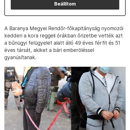
Beállítom
A Baranya Megyei Rendőr-főkapitányság nyomozói
kedden a kora reggeli órákban őrizetbe vették azt
a bűnügyi felügyelet alatt álló 49 éves férfit és 51
éves társát, akiket a bári emberöléssel
gyanúsítanak.