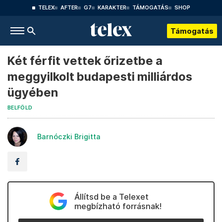
TELEX
AFTER
G7
KARAKTER
TÁMOGATÁS
SHOP
Támogatás
Két férfit vettek őrizetbe a
meggyilkolt budapesti milliárdos
ügyében
BELFÖLD
Barnóczki Brigitta
Állítsd be a Telexet
megbízható forrásnak!