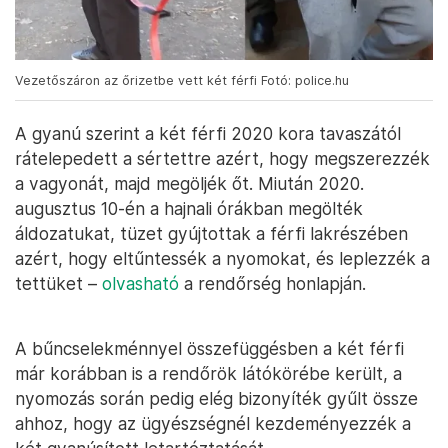
Vezetőszáron az őrizetbe vett két férfi Fotó: police.hu
A gyanú szerint a két férfi 2020 kora tavaszától
rátelepedett a sértettre azért, hogy megszerezzék
a vagyonát, majd megöljék őt. Miután 2020.
augusztus 10-én a hajnali órákban megölték
áldozatukat, tüzet gyújtottak a férfi lakrészében
azért, hogy eltűntessék a nyomokat, és leplezzék a
tettüket –
olvasható
a rendőrség honlapján.
A bűncselekménnyel összefüggésben a két férfi
már korábban is a rendőrök látókörébe került, a
nyomozás során pedig elég bizonyíték gyűlt össze
ahhoz, hogy az ügyészségnél kezdeményezzék a