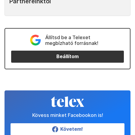
Partnereinktől
Állítsd be a Telexet
megbízható forrásnak!
Beállítom
Kövess minket Facebookon is!
Követem!