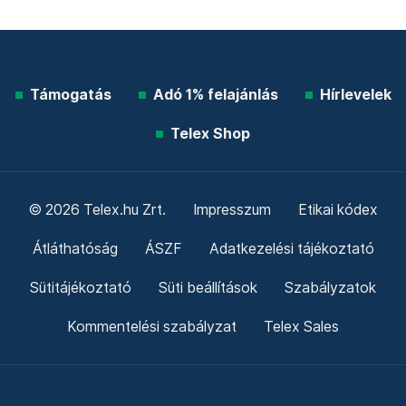
Támogatás
Adó 1% felajánlás
Hírlevelek
Telex Shop
© 2026 Telex.hu Zrt.
Impresszum
Etikai kódex
Átláthatóság
ÁSZF
Adatkezelési tájékoztató
Sütitájékoztató
Süti beállítások
Szabályzatok
Kommentelési szabályzat
Telex Sales