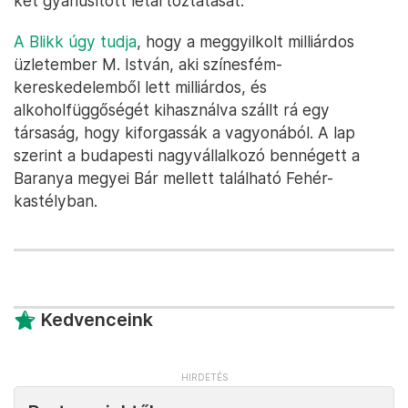
két gyanúsított letartóztatását.
A Blikk úgy tudja
, hogy a meggyilkolt milliárdos
üzletember M. István, aki színesfém-
kereskedelemből lett milliárdos, és
alkoholfüggőségét kihasználva szállt rá egy
társaság, hogy kiforgassák a vagyonából. A lap
szerint a budapesti nagyvállalkozó bennégett a
Baranya megyei Bár mellett található Fehér-
kastélyban.
Kedvenceink