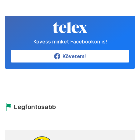
Kövess minket Facebookon is!
Követem!
Legfontosabb