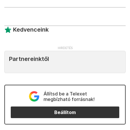
Kedvenceink
Partnereinktől
Állítsd be a Telexet
megbízható forrásnak!
Beállítom