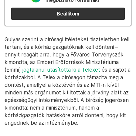
megbízható forrásnak!
Beállítom
Gulyás szerint a bírósági ítéleteket tiszteletben kell
tartani, és a kórházigazgatóknak kell dönteni –
ennyit reagált arra, hogy a Fővárosi Törvényszék
kimondta, az Emberi Erőforrások Minisztériuma
(Emmi)
jogtalanul utasította ki a Telexet
és a sajtót a
kórházakból. A Telex a bíróságon támadta meg a
döntést, amellyel a köztévén és az MTI-n kívül
minden más orgánumot kitiltottak a járvány alatt az
egészségügyi intézményekből. A bíróság jogerősen
kimondta: nem a minisztérium, hanem a
kórházigazgatók hatásköre arról dönteni, hogy kit
engednek be az intézménybe.