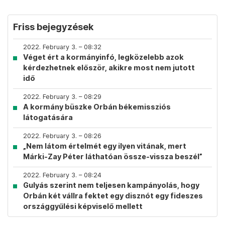
Friss bejegyzések
2022. February 3. – 08:32
Véget ért a kormányinfó, legközelebb azok
kérdezhetnek először, akikre most nem jutott
idő
2022. February 3. – 08:29
A kormány büszke Orbán békemissziós
látogatására
2022. February 3. – 08:26
„Nem látom értelmét egy ilyen vitának, mert
Márki-Zay Péter láthatóan össze-vissza beszél”
2022. February 3. – 08:24
Gulyás szerint nem teljesen kampányolás, hogy
Orbán két vállra fektet egy disznót egy fideszes
országgyűlési képviselő mellett