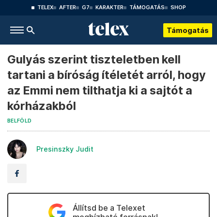
TELEX
AFTER
G7
KARAKTER
TÁMOGATÁS
SHOP
Támogatás
Gulyás szerint tiszteletben kell
tartani a bíróság ítéletét arról, hogy
az Emmi nem tilthatja ki a sajtót a
kórházakból
BELFÖLD
Presinszky Judit
Állítsd be a Telexet