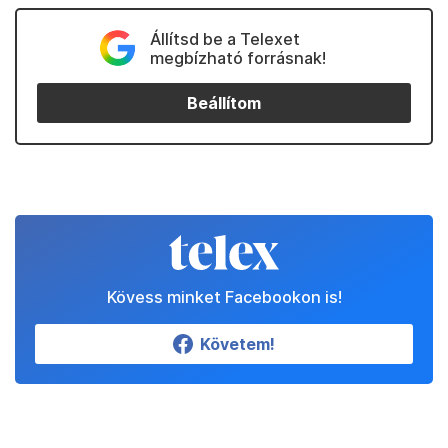
Állítsd be a Telexet
megbízható forrásnak!
Beállítom
Kövess minket Facebookon is!
Követem!