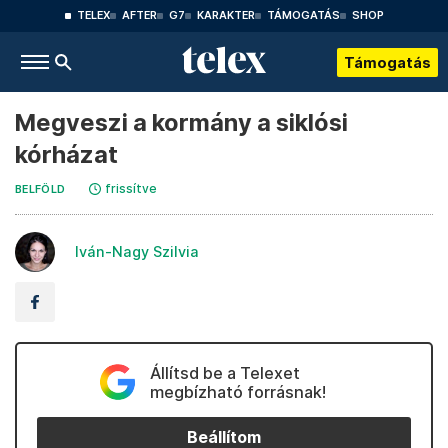
TELEX
AFTER
G7
KARAKTER
TÁMOGATÁS
SHOP
Támogatás
Megveszi a kormány a siklósi
kórházat
frissítve
BELFÖLD
Iván-Nagy Szilvia
Állítsd be a Telexet
megbízható forrásnak!
Beállítom