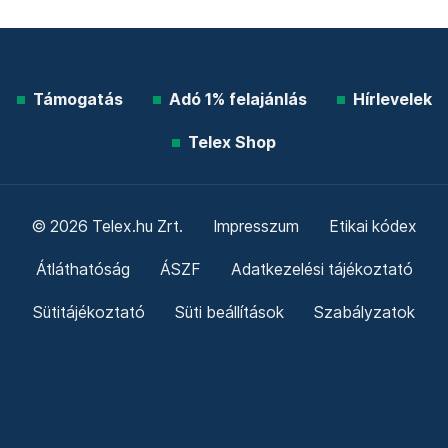
Támogatás
Adó 1% felajánlás
Hírlevelek
Telex Shop
© 2026 Telex.hu Zrt.
Impresszum
Etikai kódex
Átláthatóság
ÁSZF
Adatkezelési tájékoztató
Sütitájékoztató
Süti beállítások
Szabályzatok
Kommentelési szabályzat
Telex Sales