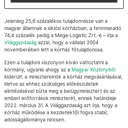
Jelenleg 25,6 százalékos tulajdonrésze van a
magyar államnak a siklósi kórházban, a fennmaradó
74,4 százalék pedig a Mega-Logistic Zrt.-é – írja a
Világgazdaság
azzal, hogy a vállalat 2004
novemberében lett a kórház főtulajdonosa.
Ezen a tulajdoni viszonyon kíván változtatni a
kormány, ugyanis ahogy az a
Magyar Közlönyből
kiderült: a miniszterelnök a kórház megvásárlásával,
illetve az ehhez szükséges előkészületek
elintézésével bízta meg a belügyminisztert és az
emberi erőforrások miniszterét, ennek határideje
2022. március 31. A Világgazdaság azt írja, hogy a
kórház működése a kezdetektől fogva stabil,
adósságállománya nincsen.