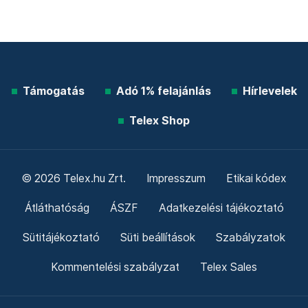
Támogatás
Adó 1% felajánlás
Hírlevelek
Telex Shop
© 2026 Telex.hu Zrt.
Impresszum
Etikai kódex
Átláthatóság
ÁSZF
Adatkezelési tájékoztató
Sütitájékoztató
Süti beállítások
Szabályzatok
Kommentelési szabályzat
Telex Sales