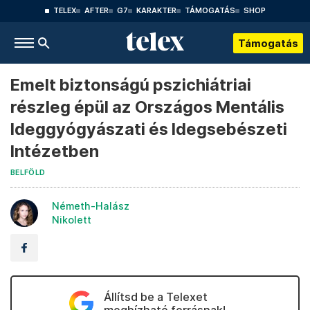
TELEX
AFTER
G7
KARAKTER
TÁMOGATÁS
SHOP
Támogatás
Emelt biztonságú pszichiátriai
részleg épül az Országos Mentális
Ideggyógyászati és Idegsebészeti
Intézetben
BELFÖLD
Németh-Halász
Nikolett
Állítsd be a Telexet