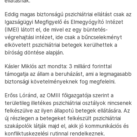
ellátásnak.
Eddig magas biztonságú pszichiátriai ellátást csak az
Igazságügyi Megfigyelő és Elmegyógyító Intézet
(IMEI) látott el, de mivel ez egy büntetés-
végrehajtási intézet, ide csak a bűncselekményt
elkövetett pszichiátriai betegek kerülhettek a
bíróság döntése alapján.
Kásler Miklós azt mondta: 3 milliárd forinttal
támogatja az állam a beruházást, ami a legmagasabb
biztonsági követelményeknek fog megfelelni.
Erőss Lóránd, az OMIII főigazgatója szerint a
területileg illetékes pszichiátriai osztályok nincsenek
felkészülve az ilyen állapotú betegek ellátására. Az
új részlegen a betegeket felkészült pszichiátriai
szakápolók látják majd el, akik jó kommunikációs és
konfliktuskezelési rutinnal rendelkeznek.