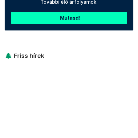
További élő árfolyamok!
Mutasd!
Friss hírek