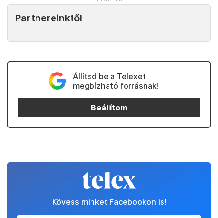
Partnereinktől
Állítsd be a Telexet
megbízható forrásnak!
Beállítom
Kövess minket Facebookon is!