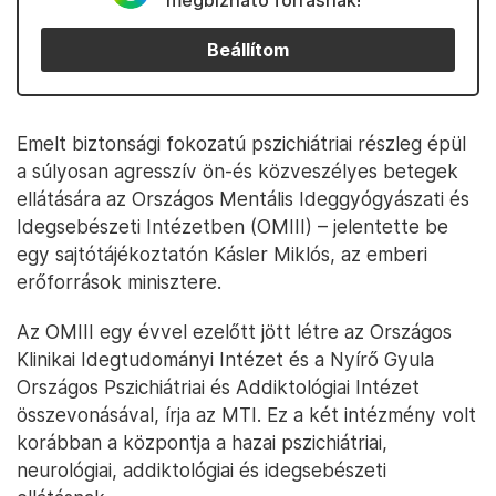
megbízható forrásnak!
Beállítom
Emelt biztonsági fokozatú pszichiátriai részleg épül
a súlyosan agresszív ön-és közveszélyes betegek
ellátására az Országos Mentális Ideggyógyászati és
Idegsebészeti Intézetben (OMIII) – jelentette be
egy sajtótájékoztatón Kásler Miklós, az emberi
erőforrások minisztere.
Az OMIII egy évvel ezelőtt jött létre az Országos
Klinikai Idegtudományi Intézet és a Nyírő Gyula
Országos Pszichiátriai és Addiktológiai Intézet
összevonásával, írja az MTI. Ez a két intézmény volt
korábban a központja a hazai pszichiátriai,
neurológiai, addiktológiai és idegsebészeti