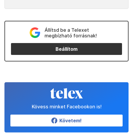
Állítsd be a Telexet
megbízható forrásnak!
Beállítom
Kövess minket Facebookon is!
Követem!