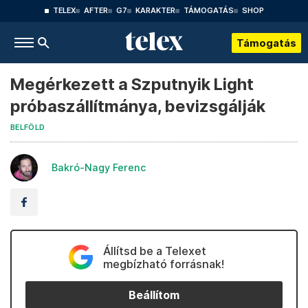
TELEX
AFTER
G7
KARAKTER
TÁMOGATÁS
SHOP
Támogatás
Megérkezett a Szputnyik Light
próbaszállítmánya, bevizsgálják
BELFÖLD
Bakró-Nagy Ferenc
Állítsd be a Telexet
megbízható forrásnak!
Beállítom