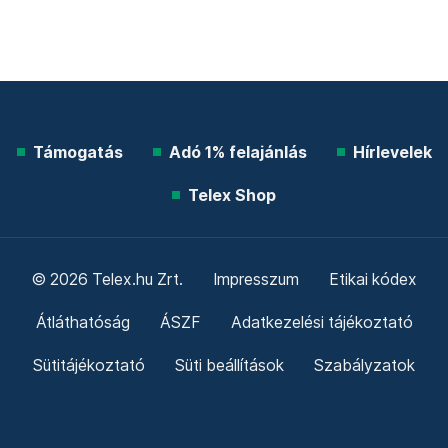
Támogatás
Adó 1% felajánlás
Hírlevelek
Telex Shop
© 2026 Telex.hu Zrt.
Impresszum
Etikai kódex
Átláthatóság
ÁSZF
Adatkezelési tájékoztató
Sütitájékoztató
Süti beállítások
Szabályzatok
Kommentelési szabályzat
Telex Sales