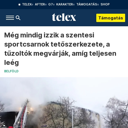
TELEX
AFTER
G7
KARAKTER
TÁMOGATÁS
SHOP
Támogatás
Még mindig izzik a szentesi
sportcsarnok tetőszerkezete, a
tűzoltók megvárják, amíg teljesen
leég
BELFÖLD