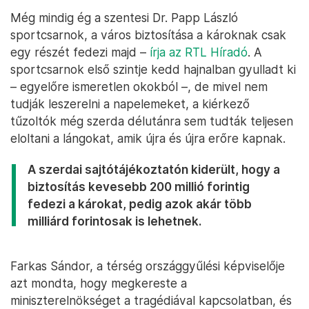
Még mindig ég a szentesi Dr. Papp László
sportcsarnok, a város biztosítása a károknak csak
egy részét fedezi majd –
írja az RTL Híradó
. A
sportcsarnok első szintje kedd hajnalban gyulladt ki
– egyelőre ismeretlen okokból –, de mivel nem
tudják leszerelni a napelemeket, a kiérkező
tűzoltók még szerda délutánra sem tudták teljesen
eloltani a lángokat, amik újra és újra erőre kapnak.
A szerdai sajtótájékoztatón kiderült, hogy a
biztosítás kevesebb 200 millió forintig
fedezi a károkat, pedig azok akár több
milliárd forintosak is lehetnek.
Farkas Sándor, a térség országgyűlési képviselője
azt mondta, hogy megkereste a
miniszterelnökséget a tragédiával kapcsolatban, és