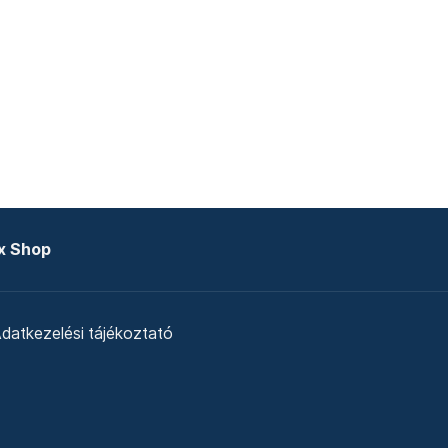
x Shop
datkezelési tájékoztató
zat
Telex Sales