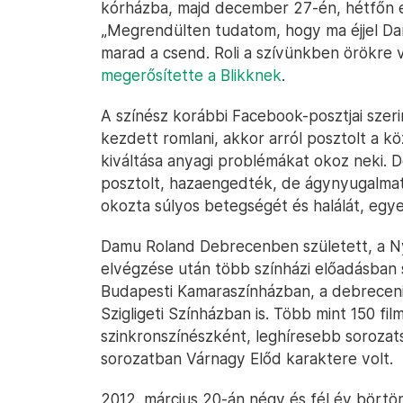
kórházba, majd december 27-én, hétfőn eg
„Megrendülten tudatom, hogy ma éjjel Da
marad a csend. Roli a szívünkben örökre ve
megerősítette a Blikknek
.
A színész korábbi Facebook-posztjai szer
kezdett romlani, akkor arról posztolt a 
kiváltása anyagi problémákat okoz neki. D
posztolt, hazaengedték, de ágynyugalmat 
okozta súlyos betegségét és halálát, egye
Damu Roland Debrecenben született, a N
elvégzése után több színházi előadásban 
Budapesti Kamaraszínházban, a debreceni
Szigligeti Színházban is. Több mint 150 fi
szinkronszínészként, leghíresebb soroza
sorozatban Várnagy Előd karaktere volt.
2012. március 20-án négy és fél év börtön