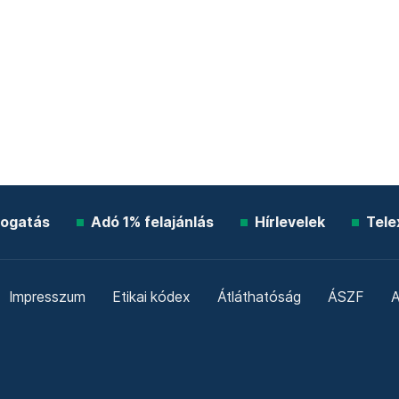
ogatás
Adó 1% felajánlás
Hírlevelek
Tele
Impresszum
Etikai kódex
Átláthatóság
ÁSZF
A
Süti beállítások
Szabályzatok
Kommentelési szabály