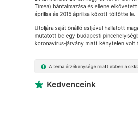
Tímea) bántalmazása és ellene elkövetett
áprilisa és 2015 áprilisa között töltötte le.
Utoljára saját önálló estjével hallatott 
mutatott be egy budapesti pincehelyisé
koronavírus-járvány miatt kénytelen volt f
A téma érzékenysége miatt ebben a cikkb
Kedvenceink