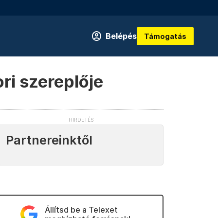
Belépés
Támogatás
i szereplője
Partnereinktől
Állítsd be a Telexet