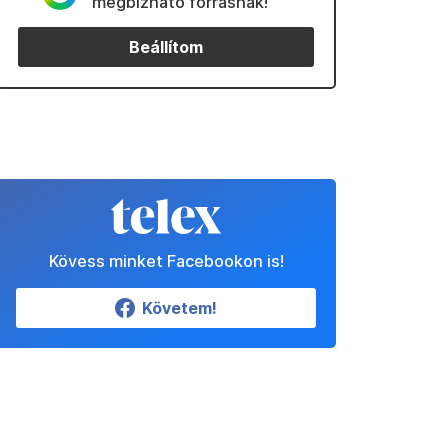
megbízható forrásnak!
Beállítom
Kövess minket Facebookon is!
Követem!