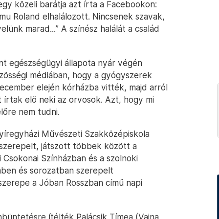
y közeli barátja azt írta a Facebookon:
mu Roland elhalálozott. Nincsenek szavak,
lünk marad...” A színész halálát a család
int egészségügyi állapota nyár végén
közösségi médiában, hogy a gyógyszerek
ecember elején kórházba vitték, majd arról
írtak elő neki az orvosok. Azt, hogy mi
lőre nem tudni.
yíregyházi Művészeti Szakközépiskola
szerepelt, játszott többek között a
 Csokonai Színházban és a szolnoki
lmben és sorozatban szerepelt
tszerepe a Jóban Rosszban című napi
büntetésre ítélték Palácsik Tímea (Vajna