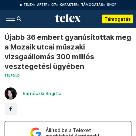
TELEX
AFTER
G7
KARAKTER
TÁMOGATÁS
SHOP
Támogatás
Újabb 36 embert gyanúsítottak meg
a Mozaik utcai műszaki
vizsgaállomás 300 milliós
vesztegetési ügyében
BELFÖLD
Barnóczki Brigitta
Állítsd be a Telexet