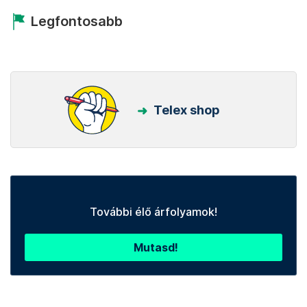
Legfontosabb
Telex shop
További élő árfolyamok!
Mutasd!