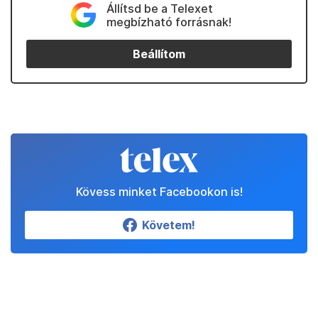
Állítsd be a Telexet
megbízható forrásnak!
Beállítom
Kövess minket Facebookon is!
Követem!