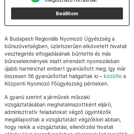
megbízható forrásnak!
Beállítom
A Budapesti Regionális Nyomozó Ügyészség a
bűnszövetségben, üzletszerűen elkövetett hivatali
vesztegetés elfogadásának bűntette és más
bűncselekmények miatt elrendelt nyomozásban
újabb harminchat embert gyanúsított meg; így már
összesen 56 gyanúsítottat hallgattak ki –
közölte
a
Központi Nyomozó Főügyészség pénteken.
A gyanú szerint a járművek műszaki
vizsgáztatásában meghatalmazottként eljáró,
adminisztratív feladatokat végző ügyintézők
megállapodtak a vizsgáztatást végzőkkel abban,
hogy nekik a vizsgáztatási, ellenőrzési hivatali