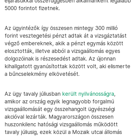
eljárásukkal összefüggésben alkalmanként legalább
5000 forintot fizetnek.
Az ügyintézők így összesen mintegy 300 millió
forint vesztegetési pénzt adtak át a vizsgáztatást
végző embereknek, akik a pénzt egymás között
elosztották, illetve abból a vizsgaállomás egyes
dolgozóinak is részesedést adtak. Az újonnan
kihallgatott gyanúsítottak között volt, aki elismerte
a bűncselekmény elkövetését.
Az ügy tavaly júliusban
került nyilvánosságra
,
amikor az ország egyik legnagyobb forgalmú
vizsgaállomását egy összehangolt ügyészségi
akcióval lezárták. Magyarországon összesen
huszonkilenc hatósági vizsgaállomás működött
tavaly júliusig, ezek közül a Mozaik utcai állomás