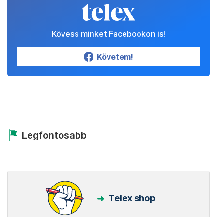
Kövess minket Facebookon is!
Követem!
Legfontosabb
Telex shop