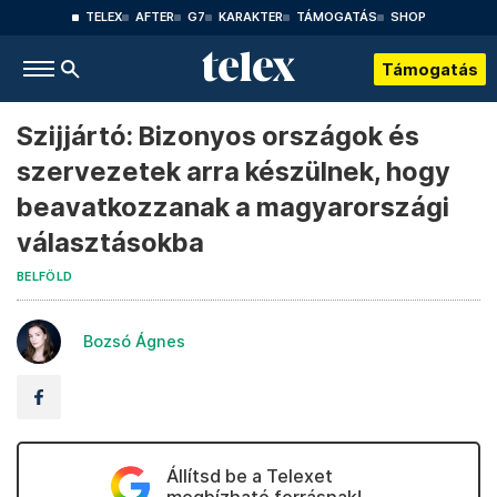
TELEX
AFTER
G7
KARAKTER
TÁMOGATÁS
SHOP
Támogatás
Szijjártó: Bizonyos országok és
szervezetek arra készülnek, hogy
beavatkozzanak a magyarországi
választásokba
BELFÖLD
Bozsó Ágnes
Állítsd be a Telexet