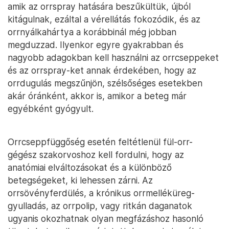
amik az orrspray hatására beszűkültük, újból
kitágulnak, ezáltal a vérellátás fokozódik, és az
orrnyálkahártya a korábbinál még jobban
megduzzad. Ilyenkor egyre gyakrabban és
nagyobb adagokban kell használni az orrcseppeket
és az orrspray-ket annak érdekében, hogy az
orrdugulás megszűnjön, szélsőséges esetekben
akár óránként, akkor is, amikor a beteg már
egyébként gyógyult.
Orrcseppfüggőség esetén feltétlenül fül-orr-
gégész szakorvoshoz kell fordulni, hogy az
anatómiai elváltozásokat és a különböző
betegségeket, ki lehessen zárni. Az
orrsövényferdülés, a krónikus orrmelléküreg-
gyulladás, az orrpolip, vagy ritkán daganatok
ugyanis okozhatnak olyan megfázáshoz hasonló