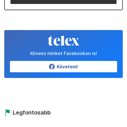
Kövess minket Facebookon is!
Követem!
Legfontosabb