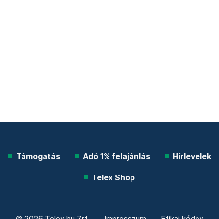
Támogatás
Adó 1% felajánlás
Hírlevelek
Telex Shop
© 2026 Telex.hu Zrt.
Impresszum
Etikai kódex