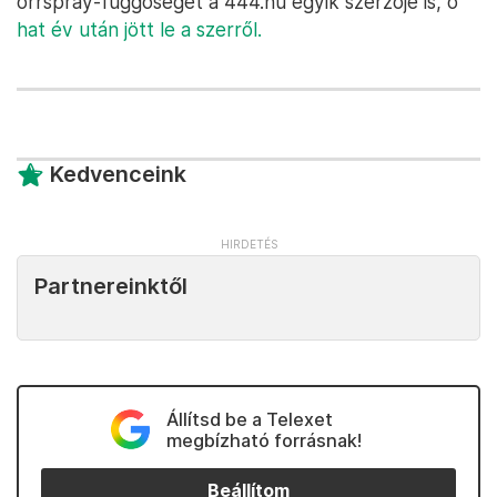
orrspray-függőséget a 444.hu egyik szerzője is, ő
hat év után jött le a szerről.
Kedvenceink
Partnereinktől
Állítsd be a Telexet
megbízható forrásnak!
Beállítom