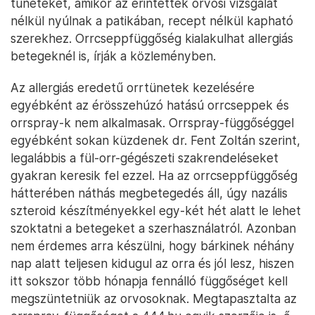
tüneteket, amikor az érintettek orvosi vizsgálat
nélkül nyúlnak a patikában, recept nélkül kapható
szerekhez. Orrcseppfüggőség kialakulhat allergiás
betegeknél is, írják a közleményben.
Az allergiás eredetű orrtünetek kezelésére
egyébként az érösszehúzó hatású orrcseppek és
orrspray-k nem alkalmasak. Orrspray-függőséggel
egyébként sokan küzdenek dr. Fent Zoltán szerint,
legalábbis a fül-orr-gégészeti szakrendeléseket
gyakran keresik fel ezzel. Ha az orrcseppfüggőség
hátterében náthás megbetegedés áll, úgy nazális
szteroid készítményekkel egy-két hét alatt le lehet
szoktatni a betegeket a szerhasználatról. Azonban
nem érdemes arra készülni, hogy bárkinek néhány
nap alatt teljesen kidugul az orra és jól lesz, hiszen
itt sokszor több hónapja fennálló függőséget kell
megszüntetniük az orvosoknak. Megtapasztalta az