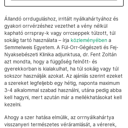
Állandó orrduguláshoz, irritált nyálkahártyához és
gyakori orrvérzéshez vezethet a vény nélkül
kapható orrspray-k vagy orrcseppek túlzott, túl
sokáig tartó használata – írja
közleményében
a
Semmelweis Egyetem. A Fül-Orr-Gégészeti és Fej-
Nyaksebészeti Klinika adjunktusa, dr. Fent Zoltán
azt mondta, hogy a függőség felnőtt- és
gyerekkorban is kialakulhat, ha túl sokáig vagy túl
sokszor használják azokat. Az ajánlás szerint ezeket
a szereket legfeljebb egy hétig, naponta maximum
3-4 alkalommal szabad használni, utána pedig abba
kell hagyni, mert azután már a mellékhatásokat kell
kezelni.
Ahogy a szer hatása elmúlik, az orrnyálkahártya
visszanyeri természetes véráramlását, a vérerek,