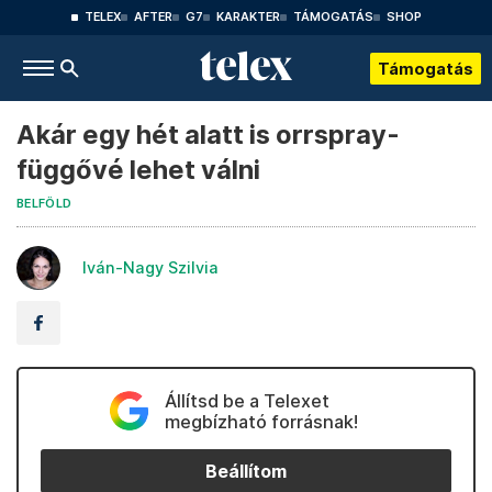
TELEX
AFTER
G7
KARAKTER
TÁMOGATÁS
SHOP
Támogatás
Akár egy hét alatt is orrspray-
függővé lehet válni
BELFÖLD
Iván-Nagy Szilvia
Állítsd be a Telexet
megbízható forrásnak!
Beállítom