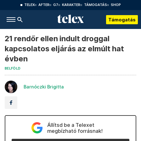
TELEX
AFTER
G7
KARAKTER
TÁMOGATÁS
SHOP
Támogatás
21 rendőr ellen indult droggal
kapcsolatos eljárás az elmúlt hat
évben
BELFÖLD
Barnóczki Brigitta
Állítsd be a Telexet
megbízható forrásnak!