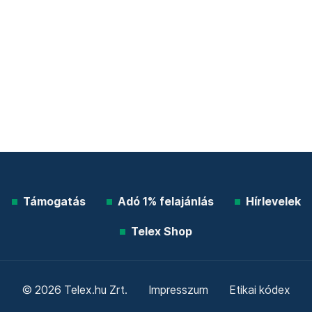
Támogatás
Adó 1% felajánlás
Hírlevelek
Telex Shop
© 2026 Telex.hu Zrt.
Impresszum
Etikai kódex