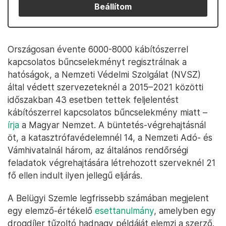
Beállítom
Országosan évente 6000-8000 kábítószerrel
kapcsolatos bűncselekményt regisztrálnak a
hatóságok, a Nemzeti Védelmi Szolgálat (NVSZ)
által védett szervezeteknél a 2015–2021 közötti
időszakban 43 esetben tettek feljelentést
kábítószerrel kapcsolatos bűncselekmény miatt –
írja
a Magyar Nemzet. A büntetés-végrehajtásnál
öt, a katasztrófavédelemnél 14, a Nemzeti Adó- és
Vámhivatalnál három, az általános rendőrségi
feladatok végrehajtására létrehozott szerveknél 21
fő ellen indult ilyen jellegű eljárás.
A Belügyi Szemle legfrissebb számában megjelent
egy elemző-értékelő
esettanulmány
, amelyben egy
drogdíler tűzoltó hadnagy példáját elemzi a szerző.