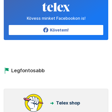
Kövess minket Facebookon is!
Követem!
Legfontosabb
Telex shop