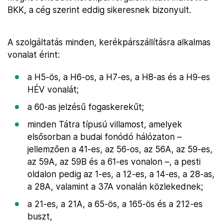
BKK, a cég szerint eddig sikeresnek bizonyult.
A szolgáltatás minden, kerékpárszállításra alkalmas
vonalat érint:
a H5-ös, a H6-os, a H7-es, a H8-as és a H9-es
HÉV vonalát;
a 60-as jelzésű fogaskerekűt;
minden Tátra típusú villamost, amelyek
elsősorban a budai fonódó hálózaton –
jellemzően a 41-es, az 56-os, az 56A, az 59-es,
az 59A, az 59B és a 61-es vonalon –, a pesti
oldalon pedig az 1-es, a 12-es, a 14-es, a 28-as,
a 28A, valamint a 37A vonalán közlekednek;
a 21-es, a 21A, a 65-ös, a 165-ös és a 212-es
buszt,