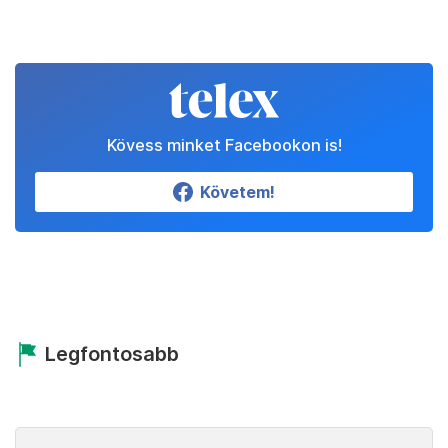
Kövess minket Facebookon is!
Követem!
Legfontosabb