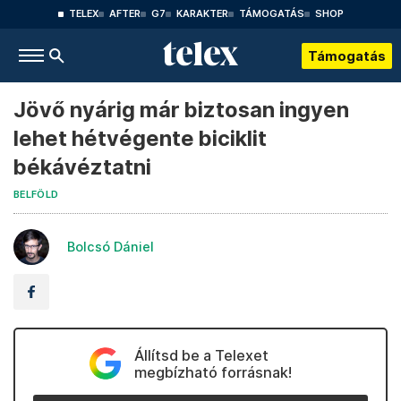
TELEX
AFTER
G7
KARAKTER
TÁMOGATÁS
SHOP
Támogatás
Jövő nyárig már biztosan ingyen
lehet hétvégente biciklit
békávéztatni
BELFÖLD
Bolcsó Dániel
Állítsd be a Telexet
megbízható forrásnak!