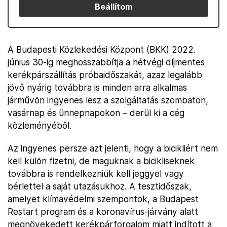
Beállítom
A Budapesti Közlekedési Központ (BKK) 2022.
június 30-ig meghosszabbítja a hétvégi díjmentes
kerékpárszállítás próbaidőszakát, azaz legalább
jövő nyárig továbbra is minden arra alkalmas
járművön ingyenes lesz a szolgáltatás szombaton,
vasárnap és ünnepnapokon – derül ki a cég
közleményéből.
Az ingyenes persze azt jelenti, hogy a bicikliért nem
kell külön fizetni, de maguknak a bicikliseknek
továbbra is rendelkezniük kell jeggyel vagy
bérlettel a saját utazásukhoz. A tesztidőszak,
amelyet klímavédelmi szempontok, a Budapest
Restart program és a koronavírus-járvány alatt
megnövekedett kerékpárforgalom miatt indított a