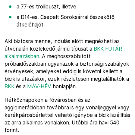
a 77-es trolibuszt, illetve
a D14-es, Csepelt Soroksárral összekötő
átkelőhajót.
Aki biztosra menne, indulás előtt megnézheti az
útvonalán közlekedő jármű típusát a
BKK FUTÁR
alkalmazásban
. A meghosszabbított
próbaidőszakban ugyanazok a biztonsági szabályok
érvényesek, amelyeket eddig is követni kellett a
biciklis utazáskor, ezek részletesen megtalálhatók a
BKK
és a
MÁV-HÉV
honlapján.
Hétköznapokon a fővárosban és az
agglomerációban továbbra is egy vonaljeggyel vagy
kerékpárosbérlettel vehető igénybe a bicikliszállítás
az arra alkalmas vonalakon. Utóbbi ára havi 540
forint.