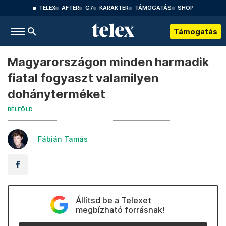
TELEX
AFTER
G7
KARAKTER
TÁMOGATÁS
SHOP
Támogatás
Magyarországon minden harmadik
fiatal fogyaszt valamilyen
dohányterméket
BELFÖLD
Fábián Tamás
Állítsd be a Telexet
megbízható forrásnak!