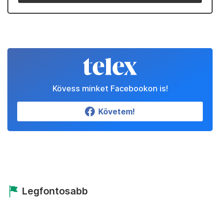
Kövess minket Facebookon is!
Követem!
Legfontosabb