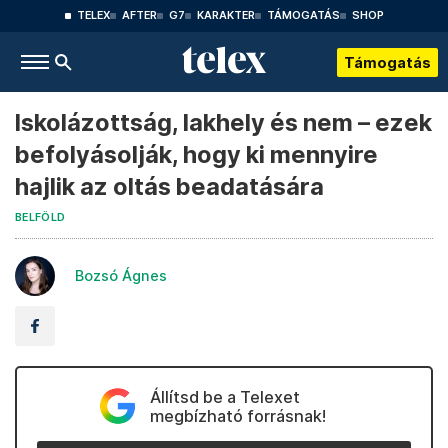
TELEX
AFTER
G7
KARAKTER
TÁMOGATÁS
SHOP
Támogatás
Iskolázottság, lakhely és nem – ezek
befolyásolják, hogy ki mennyire
hajlik az oltás beadatására
BELFÖLD
Bozsó Ágnes
Állítsd be a Telexet
megbízható forrásnak!