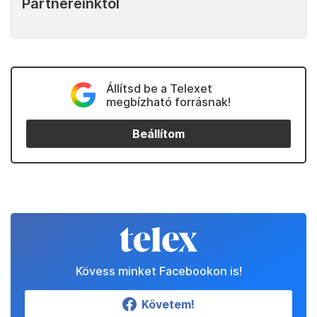
Partnereinktől
Állítsd be a Telexet
megbízható forrásnak!
Beállítom
Kövess minket Facebookon is!
Követem!