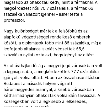
magasabb az oltakozási kedv, mint a férfiaknál. A
megkérdezett nők 70,7 százaléka, a férfiak 66
százaléka válaszolt igennel – ismertette a
professzor.
Nagy különbséget mértek a felsőfokú és az
alapfokú végzettséggel rendelkező emberek
között, a diplomások több mint 86 százaléka, míg a
legfeljebb általános iskolát végzettek 55,5
százaléka nyilatkozta azt, hogy igényli az oltást.
Az oltási hajlandóság a megyei jogú városokban volt
a legmagasabb, a megkérdezettek 77,7 százaléka
igényelt volna oltást. Ebben az összehasonlításban
Budapest a második helyen végzett
háromnegyedes aránnyal, a kisebb városokban
kétharmadnyian oltakoztak volna idén tavasszal. A
községekben volt a legkisebb a lelkesedés,