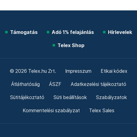
Támogatás
Adó 1% felajánlás
Hírlevelek
Telex Shop
© 2026 Telex.hu Zrt.
Impresszum
Etikai kódex
Átláthatóság
ÁSZF
Adatkezelési tájékoztató
Sütitájékoztató
Süti beállítások
Szabályzatok
Kommentelési szabályzat
Telex Sales