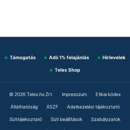
Támogatás
Adó 1% felajánlás
Hírlevelek
Telex Shop
© 2026 Telex.hu Zrt.
Impresszum
Etikai kódex
Átláthatóság
ÁSZF
Adatkezelési tájékoztató
Sütitájékoztató
Süti beállítások
Szabályzatok