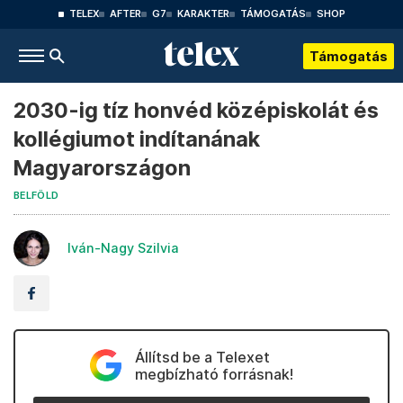
TELEX
AFTER
G7
KARAKTER
TÁMOGATÁS
SHOP
Támogatás
2030-ig tíz honvéd középiskolát és
kollégiumot indítanának
Magyarországon
BELFÖLD
Iván-Nagy Szilvia
Állítsd be a Telexet
megbízható forrásnak!