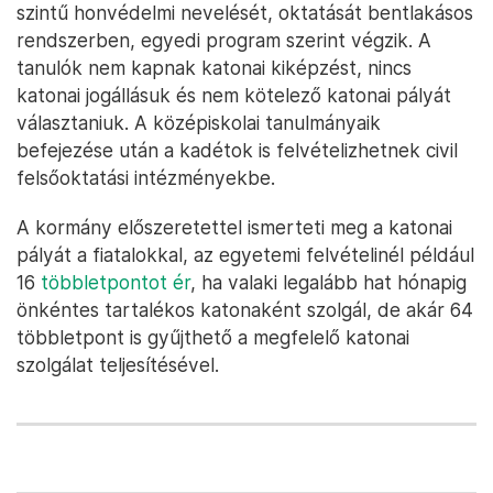
szintű honvédelmi nevelését, oktatását bentlakásos
rendszerben, egyedi program szerint végzik. A
tanulók nem kapnak katonai kiképzést, nincs
katonai jogállásuk és nem kötelező katonai pályát
választaniuk. A középiskolai tanulmányaik
befejezése után a kadétok is felvételizhetnek civil
felsőoktatási intézményekbe.
A kormány előszeretettel ismerteti meg a katonai
pályát a fiatalokkal, az egyetemi felvételinél például
16
többletpontot ér
, ha valaki legalább hat hónapig
önkéntes tartalékos katonaként szolgál, de akár 64
többletpont is gyűjthető a megfelelő katonai
szolgálat teljesítésével.