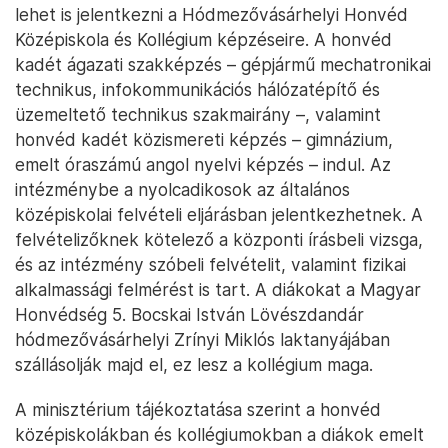
lehet is jelentkezni a Hódmezővásárhelyi Honvéd
Középiskola és Kollégium képzéseire. A honvéd
kadét ágazati szakképzés – gépjármű mechatronikai
technikus, infokommunikációs hálózatépítő és
üzemeltető technikus szakmairány –, valamint
honvéd kadét közismereti képzés – gimnázium,
emelt óraszámú angol nyelvi képzés – indul. Az
intézménybe a nyolcadikosok az általános
középiskolai felvételi eljárásban jelentkezhetnek. A
felvételizőknek kötelező a központi írásbeli vizsga,
és az intézmény szóbeli felvételit, valamint fizikai
alkalmassági felmérést is tart. A diákokat a Magyar
Honvédség 5. Bocskai István Lövészdandár
hódmezővásárhelyi Zrínyi Miklós laktanyájában
szállásolják majd el, ez lesz a kollégium maga.
A minisztérium tájékoztatása szerint a honvéd
középiskolákban és kollégiumokban a diákok emelt