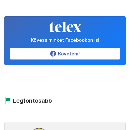
Kövess minket Facebookon is!
Követem!
Legfontosabb