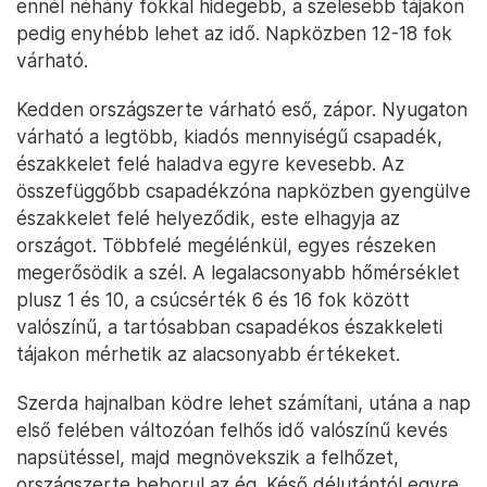
ennél néhány fokkal hidegebb, a szelesebb tájakon
pedig enyhébb lehet az idő. Napközben 12-18 fok
várható.
Kedden országszerte várható eső, zápor. Nyugaton
várható a legtöbb, kiadós mennyiségű csapadék,
északkelet felé haladva egyre kevesebb. Az
összefüggőbb csapadékzóna napközben gyengülve
északkelet felé helyeződik, este elhagyja az
országot. Többfelé megélénkül, egyes részeken
megerősödik a szél. A legalacsonyabb hőmérséklet
plusz 1 és 10, a csúcsérték 6 és 16 fok között
valószínű, a tartósabban csapadékos északkeleti
tájakon mérhetik az alacsonyabb értékeket.
Szerda hajnalban ködre lehet számítani, utána a nap
első felében változóan felhős idő valószínű kevés
napsütéssel, majd megnövekszik a felhőzet,
országszerte beborul az ég. Késő délutántól egyre