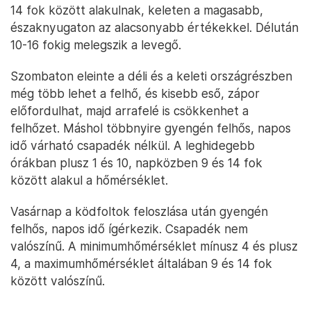
14 fok között alakulnak, keleten a magasabb,
északnyugaton az alacsonyabb értékekkel. Délután
10-16 fokig melegszik a levegő.
Szombaton eleinte a déli és a keleti országrészben
még több lehet a felhő, és kisebb eső, zápor
előfordulhat, majd arrafelé is csökkenhet a
felhőzet. Máshol többnyire gyengén felhős, napos
idő várható csapadék nélkül. A leghidegebb
órákban plusz 1 és 10, napközben 9 és 14 fok
között alakul a hőmérséklet.
Vasárnap a ködfoltok feloszlása után gyengén
felhős, napos idő ígérkezik. Csapadék nem
valószínű. A minimumhőmérséklet mínusz 4 és plusz
4, a maximumhőmérséklet általában 9 és 14 fok
között valószínű.