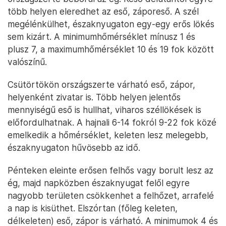
több helyen eleredhet az eső, záporeső. A szél
megélénkülhet, északnyugaton egy-egy erős lökés
sem kizárt. A minimumhőmérséklet mínusz 1 és
plusz 7, a maximumhőmérséklet 10 és 19 fok között
valószínű.
Csütörtökön országszerte várható eső, zápor,
helyenként zivatar is. Több helyen jelentős
mennyiségű eső is hullhat, viharos széllökések is
előfordulhatnak. A hajnali 6-14 fokról 9-22 fok közé
emelkedik a hőmérséklet, keleten lesz melegebb,
északnyugaton hűvösebb az idő.
Pénteken eleinte erősen felhős vagy borult lesz az
ég, majd napközben északnyugat felől egyre
nagyobb területen csökkenhet a felhőzet, arrafelé
a nap is kisüthet. Elszórtan (főleg keleten,
délkeleten) eső, zápor is várható. A minimumok 4 és