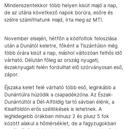
Mindenszentekkor több helyen kisüt majd a nap,
de az utána következő napok borúra, esőre és
szélre számíthatunk majd, írta meg az MTI.
November elsején, hétfőn a ködfoltok feloszlása
után a Dunától keletre, főként a Tiszántúlon még
több órára kisüt a nap, máshol változóan felhős idő
várható. Délután főleg az ország nyugati,
északnyugati felén fordulhat elő szórványosan eső,
zápor.
Éjszaka kelet felé várható több eső, leginkább a
Dunántúlra húzódik a csapadékzóna. Az Észak-
Dunántúltól a Dél-Alföldig tartó sávban élénk, a
Kisalföldön erős széllökések is lehetnek. A
leghidegebb órákban mínusz 2 és plusz 5 fok
között alakul a hőmérséklet, de a fagyzugokban