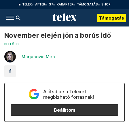
TELEX
AFTER
G7
KARAKTER
TÁMOGATÁS
SHOP
Támogatás
November elején jön a borús idő
BELFÖLD
Marjanovic Mira
Állítsd be a Telexet
megbízható forrásnak!
Beállítom