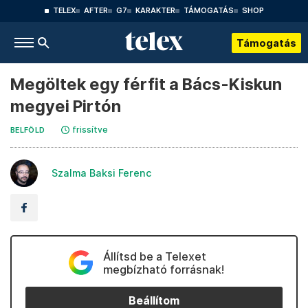
TELEX
AFTER
G7
KARAKTER
TÁMOGATÁS
SHOP
Támogatás
Megöltek egy férfit a Bács-Kiskun
megyei Pirtón
frissítve
BELFÖLD
Szalma Baksi Ferenc
Állítsd be a Telexet
megbízható forrásnak!
Beállítom