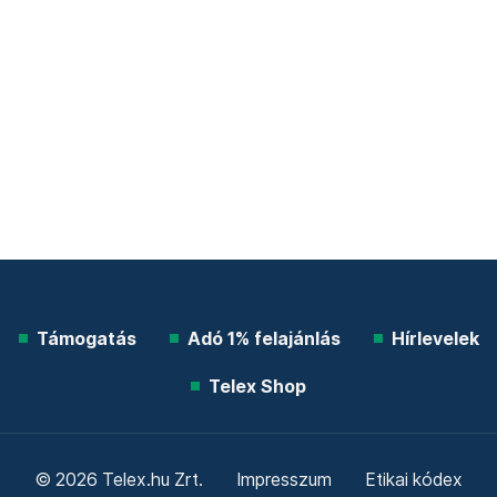
Támogatás
Adó 1% felajánlás
Hírlevelek
Telex Shop
© 2026 Telex.hu Zrt.
Impresszum
Etikai kódex