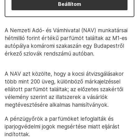
Beállítom
A Nemzeti Adó- és Vámhivatal (NAV) munkatársai
hétmillió forint értékű parfümöt találtak az M1-es
autópálya komáromi szakaszán egy Budapestről
érkező szlovák rendszámú autóban.
A NAV azt közölte, hogy a kocsi átvizsgálásakor
több mint 200 üveg, különböző márkajelzéssel
ellátott parfümöt találtak; az előzetes szakértői
vélemény szerint az illatszerek a vásárlók
megtévesztésére alkalmas hamisítványok.
A pénzügyőrök a parfümöket lefoglalták és
iparjogvédelmi jogok megsértése miatt eljárást
indítottak.