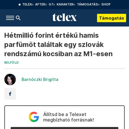
TELEX
AFTER
G7
KARAKTER
TÁMOGATÁS
SHOP
Támogatás
Hétmillió forint értékű hamis
parfümöt találtak egy szlovák
rendszámú kocsiban az M1-esen
BELFÖLD
Barnóczki Brigitta
Állítsd be a Telexet
megbízható forrásnak!