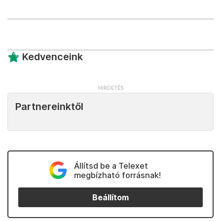
Kedvenceink
Partnereinktől
Állítsd be a Telexet
megbízható forrásnak!
Beállítom