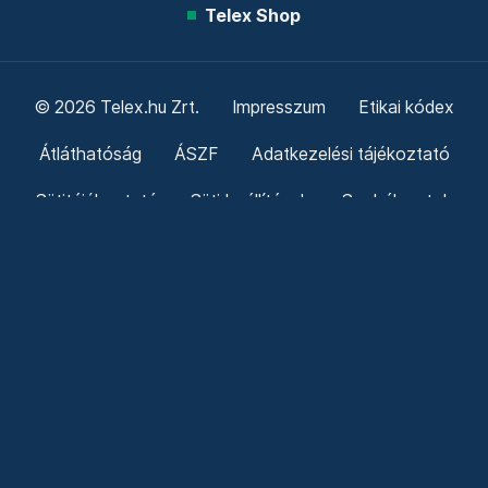
Telex Shop
© 2026 Telex.hu Zrt.
Impresszum
Etikai kódex
Átláthatóság
ÁSZF
Adatkezelési tájékoztató
Sütitájékoztató
Süti beállítások
Szabályzatok
Kommentelési szabályzat
Telex Sales