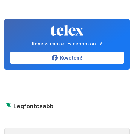
Kövess minket Facebookon is!
Követem!
Legfontosabb