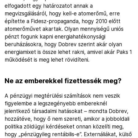
elfogadott egy határozatot annak a
megvizsgálásáról, hogy kell-e atomerőmű, erre
építette a Fidesz-propaganda, hogy 2010 előtt
atomerőművet akartak. Olyan mennyiségű uniós
pénzt fogunk kapni energiahatékonysági
beruházásokra, hogy Dobrev szerint akár olyan
energiamixet is össze lehet rakni, amivel akár Paks 1
működését is meg lehet rövidíteni.
Ne az emberekkel fizettessék meg?
A pénzügyi megtérülési számítások nem veszik
figyelembe a legszegényebb embereknél
jelentkező társadalmi hatásokat – mondta Dobrev,
hozzátéve, hogy ő nem szereti, amikor a jobboldali
politika zöldügyi kérdéseket onnan közelíti meg,
hogy „pénzügyileg rentábilis-e”. Externáliákat, külső