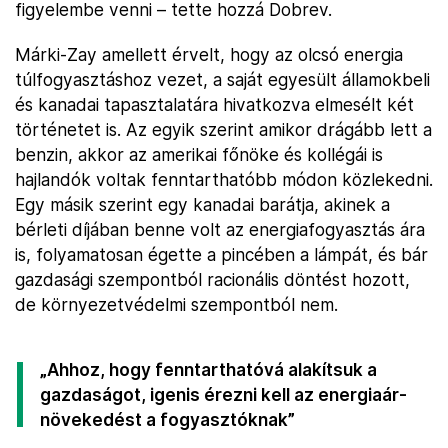
figyelembe venni – tette hozzá Dobrev.
Márki-Zay amellett érvelt, hogy az olcsó energia
túlfogyasztáshoz vezet, a saját egyesült államokbeli
és kanadai tapasztalatára hivatkozva elmesélt két
történetet is. Az egyik szerint amikor drágább lett a
benzin, akkor az amerikai főnöke és kollégái is
hajlandók voltak fenntarthatóbb módon közlekedni.
Egy másik szerint egy kanadai barátja, akinek a
bérleti díjában benne volt az energiafogyasztás ára
is, folyamatosan égette a pincében a lámpát, és bár
gazdasági szempontból racionális döntést hozott,
de környezetvédelmi szempontból nem.
„Ahhoz, hogy fenntarthatóvá alakítsuk a
gazdaságot, igenis érezni kell az energiaár-
növekedést a fogyasztóknak”