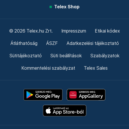
Telex Shop
© 2026 Telex.hu Zrt.
Impresszum
Etikai kódex
Átláthatóság
ÁSZF
Adatkezelési tájékoztató
Sütitájékoztató
Süti beállítások
Szabályzatok
Kommentelési szabályzat
Telex Sales