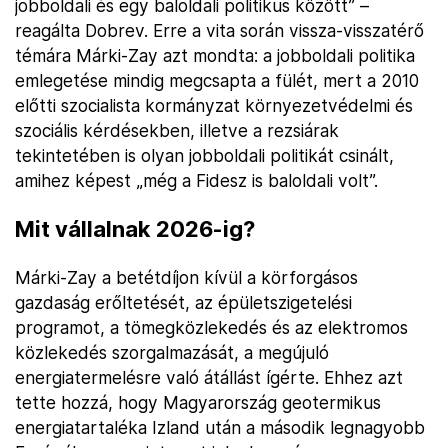
jobboldali és egy baloldali politikus között” –
reagálta Dobrev. Erre a vita során vissza-visszatérő
témára Márki-Zay azt mondta: a jobboldali politika
emlegetése mindig megcsapta a fülét, mert a 2010
előtti szocialista kormányzat környezetvédelmi és
szociális kérdésekben, illetve a rezsiárak
tekintetében is olyan jobboldali politikát csinált,
amihez képest „még a Fidesz is baloldali volt”.
Mit vállalnak 2026-ig?
Márki-Zay a betétdíjon kívül a körforgásos
gazdaság erőltetését, az épületszigetelési
programot, a tömegközlekedés és az elektromos
közlekedés szorgalmazását, a megújuló
energiatermelésre való átállást ígérte. Ehhez azt
tette hozzá, hogy Magyarország geotermikus
energiatartaléka Izland után a második legnagyobb