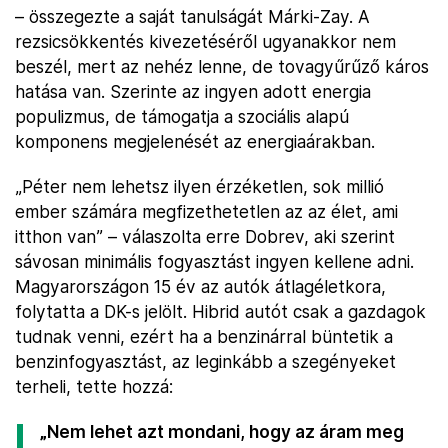
– összegezte a saját tanulságát Márki-Zay. A
rezsicsökkentés kivezetéséről ugyanakkor nem
beszél, mert az nehéz lenne, de tovagyűrűző káros
hatása van. Szerinte az ingyen adott energia
populizmus, de támogatja a szociális alapú
komponens megjelenését az energiaárakban.
„Péter nem lehetsz ilyen érzéketlen, sok millió
ember számára megfizethetetlen az az élet, ami
itthon van” – válaszolta erre Dobrev, aki szerint
sávosan minimális fogyasztást ingyen kellene adni.
Magyarországon 15 év az autók átlagéletkora,
folytatta a DK-s jelölt. Hibrid autót csak a gazdagok
tudnak venni, ezért ha a benzinárral büntetik a
benzinfogyasztást, az leginkább a szegényeket
terheli, tette hozzá:
„Nem lehet azt mondani, hogy az áram meg