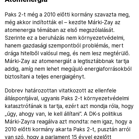
Paks 2-t még a 2010 előtti kormány szavazta meg,
még akkor indították el – kezdte Márki-Zay az
atomenergia témában az első megszólalását.
Szerinte ez a beruházás nem környezetvédelmi,
hanem gazdasági szempontból problémás, mert
drága hitelből valósul meg, és nem lesz megtérülő.
Márki-Zay az atomenergiát a legtisztábbnak tartja
addig, amíg nem lehet megújuló energiaforrásokból
biztosítani a teljes energiaigényt.
Dobrev határozottan vitatkozott az ellenfele
álláspontjával, ugyanis Paks 2-t környezetvédelmi
katasztrófának is tartja, ezért azt mondja róla, hogy
„úgy, ahogy van, le kell állítani”. A DK-s politikus
Márki-Zayra reagálva azt mondta: nem igaz, hogy a
2010 előtti kormány akarta Paks 2-t, pusztán arról
van szó, hogy a parlament 15 évvel ezelőtt