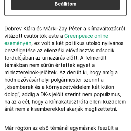
Beállítom
Dobrev Klára és Márki-Zay Péter a klímaváltozásról
vitázott csütörtök este a
Greenpeace online
eseményén
, ez volt a két politikus utolsó nyilvános
beszélgetése az ellenzéki előválasztás második
fordulójában az urnazárás előtt. A felmerült
témákban nem sűrűn értettek egyet a
miniszterelnök-jelöltek. Az derült ki, hogy amíg a
hódmezővásárhelyi polgármester szerint a
„kisemberek és a környezetvédelem két külön
dolog”, addig a DK-s jelölt szerint nem populizmus,
ha az a cél, hogy a klímakatasztrófa elleni küzdelem
árát nem a kisemberekkel akarják megfizettetni.
Már rögtön az első témánál egymásnak feszült a