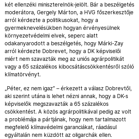
két ellenzéki miniszterelnök-jelölt. Bár a beszélgetés
moderátora, Gergely Márton, a HVG főszerkesztője
arról kérdezte a politikusokat, hogy a
gyermeknevelésükben hogyan érvényesülnek
környezetvédelmi elvek, seperc alatt
odakanyarodott a beszélgetés, hogy Márki-Zay
arról kérdezte Dobrevet, hogy a DK képviselői
miért nem szavazták meg az uniós agrárpolitikát
vagy a 65 százalékos kibocsátáscsökkentésről szóló
klímatörvényt.
„Péter, ez nem igaz” – érkezett a válasz Dobrevtől,
aki szerint utána is lehet nézni annak, hogy a DK-s
képviselők megszavazták a 65 százalékos
csökkentést. A közös agrárpolitikával pedig az volt
a problémája a pártjának, hogy nem tartalmazott
megfelelő klímavédelmi garanciákat, ráadásul
egyáltalán nem küzdött az oligarchák ellen.