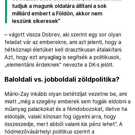
tudjuk a magunk oldalára állítani a sok
milliárd embert a Földön, akkor nem
leszünk sikeresek”
– vágott vissza Dobrev, aki szerint egy sor olyan
feladat vár az emberekre, ami azt jelenti, hogy a
hétköznapi életüket kell drasztikusan átalakítani.
Azt, hogy ezt anyagilag is segítsék a politikusok,
„elementáris érdeknek” nevezte a DK-s jelölt.
Baloldali vs. jobboldali zöldpolitika?
Márki-Zay inkább olyan betétdíjat vezetne be, ami
miatt „még a szegény emberek sem fogják eldobni a
műanyag palackokat és a fémdobozokat, illetve ha
eldobják, valaki kínosan fog ügyelni arra, hogy
összeszedje, mert abból valami kis pénz lehet”. A
hódmezővásárhelyi politikus szerint a