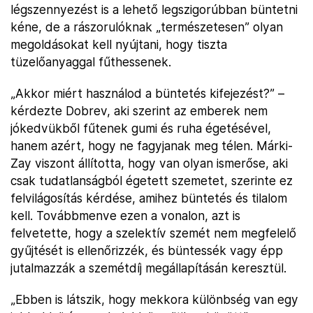
légszennyezést is a lehető legszigorúbban büntetni
kéne, de a rászorulóknak „természetesen” olyan
megoldásokat kell nyújtani, hogy tiszta
tüzelőanyaggal fűthessenek.
„Akkor miért használod a büntetés kifejezést?” –
kérdezte Dobrev, aki szerint az emberek nem
jókedvükből fűtenek gumi és ruha égetésével,
hanem azért, hogy ne fagyjanak meg télen. Márki-
Zay viszont állította, hogy van olyan ismerőse, aki
csak tudatlanságból égetett szemetet, szerinte ez
felvilágosítás kérdése, amihez büntetés és tilalom
kell. Továbbmenve ezen a vonalon, azt is
felvetette, hogy a szelektív szemét nem megfelelő
gyűjtését is ellenőrizzék, és büntessék vagy épp
jutalmazzák a szemétdíj megállapításán keresztül.
„Ebben is látszik, hogy mekkora különbség van egy