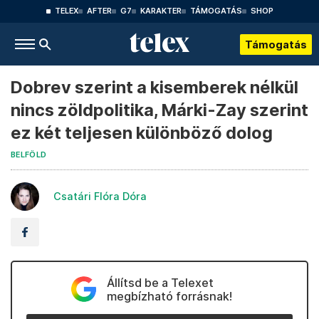
TELEX
AFTER
G7
KARAKTER
TÁMOGATÁS
SHOP
Támogatás
Dobrev szerint a kisemberek nélkül
nincs zöldpolitika, Márki-Zay szerint
ez két teljesen különböző dolog
BELFÖLD
Csatári Flóra Dóra
Állítsd be a Telexet
megbízható forrásnak!