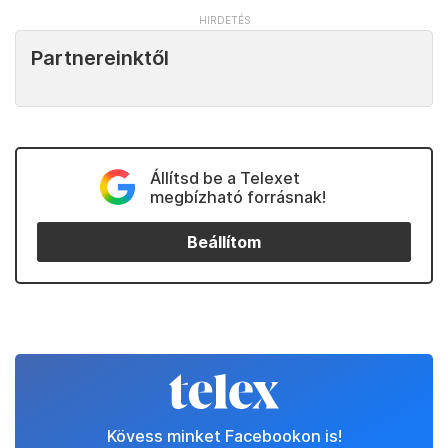
Partnereinktől
Állítsd be a Telexet
megbízható forrásnak!
Beállítom
Kövess minket Facebookon is!