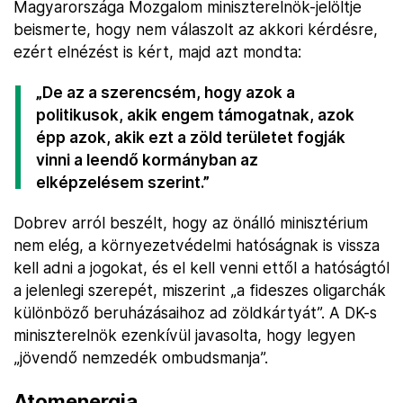
Magyarországa Mozgalom miniszterelnök-jelöltje
beismerte, hogy nem válaszolt az akkori kérdésre,
ezért elnézést is kért, majd azt mondta:
„De az a szerencsém, hogy azok a
politikusok, akik engem támogatnak, azok
épp azok, akik ezt a zöld területet fogják
vinni a leendő kormányban az
elképzelésem szerint.”
Dobrev arról beszélt, hogy az önálló minisztérium
nem elég, a környezetvédelmi hatóságnak is vissza
kell adni a jogokat, és el kell venni ettől a hatóságtól
a jelenlegi szerepét, miszerint „a fideszes oligarchák
különböző beruházásaihoz ad zöldkártyát”. A DK-s
miniszterelnök ezenkívül javasolta, hogy legyen
„jövendő nemzedék ombudsmanja”.
Atomenergia