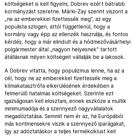
költségeket is kell figyelni, Dobrev ezért bátrabb
kormányzást szeretne. Márki-Zay szerint viszont a
„ne az emberekkel fizettessék meg”, az egy
populista szlogen, attól függetlenül, hogy a
kormány vagy épp az ellenzék használja, és fontos
kérdés, hogy a már elindult és a hódmezővásárhelyi
polgármester által „nagyon helyesnek” tartott
átállásnak milyen költségeit vállalják be a lakosok.
A Dobrev vitatta, hogy populizmus lenne, ha az a
cél, hogy ne az emberekkel fizettessék meg a
klímakatasztrófa elkerülésének érdekében a
felmerülő hatalmas költségeket. Szerinte ezt
igazságosan kell elosztani, ennek eszköze a multik
minimumadója és a szennyező nagyvállalatok
megadóztatása. Semmit nem ér az, ha Európából
más kontinensekre viszik a szennyező iparágakat,
így az adóztatáskor a teljes termékciklust kell