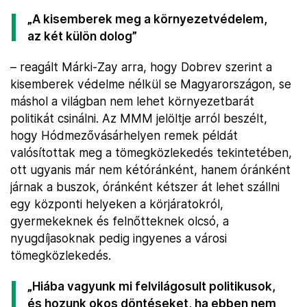
„A kisemberek meg a környezetvédelem,
az két külön dolog”
– reagált Márki-Zay arra, hogy Dobrev szerint a
kisemberek védelme nélkül se Magyarországon, se
máshol a világban nem lehet környezetbarát
politikát csinálni. Az MMM jelöltje arról beszélt,
hogy Hódmezővásárhelyen remek példát
valósítottak meg a tömegközlekedés tekintetében,
ott ugyanis már nem kétóránként, hanem óránként
járnak a buszok, óránként kétszer át lehet szállni
egy központi helyeken a körjáratokról,
gyermekeknek és felnőtteknek olcsó, a
nyugdíjasoknak pedig ingyenes a városi
tömegközlekedés.
„Hiába vagyunk mi felvilágosult politikusok,
és hozunk okos döntéseket, ha ebben nem