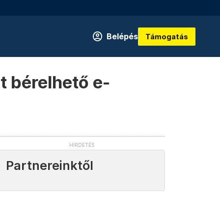
Belépés
Támogatás
t bérelhető e-
Partnereinktől