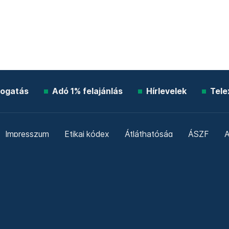
ogatás
Adó 1% felajánlás
Hírlevelek
Tele
Impresszum
Etikai kódex
Átláthatóság
ÁSZF
A
Süti beállítások
Szabályzatok
Kommentelési szabály