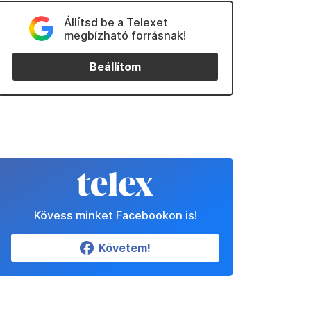
Állítsd be a Telexet
megbízható forrásnak!
Beállítom
Kövess minket Facebookon is!
Követem!