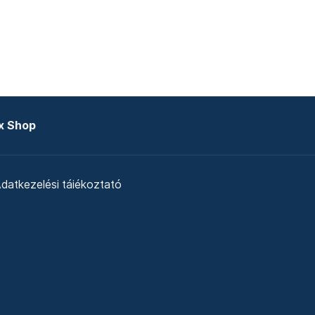
x Shop
datkezelési tájékoztató
zat
Telex Sales