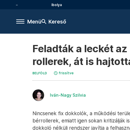
Ibolya
Menü
Kereső
Feladták a leckét az
rollerek, át is hajto
frissítve
BELFÖLD
Iván-Nagy Szilvia
Nincsenek fix dokkolók, a működési terüle
bérrollerek, emiatt igen sokan kritizálják 
dokkoló nélküli rendszer javítja a felhas