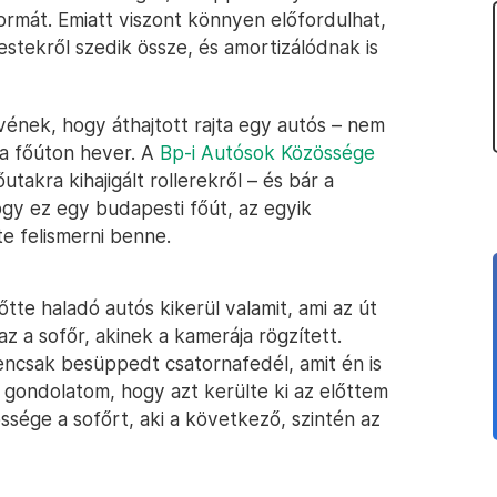
formát. Emiatt viszont könnyen előfordulhat,
stekről szedik össze, és amortizálódnak is
művének, hogy áthajtott rajta egy autós – nem
 a főúton hever. A
Bp-i Autósok Közössége
utakra kihajigált rollerekről – és bár a
ogy ez egy budapesti főút, az egyik
te felismerni benne.
őtte haladó autós kikerül valamit, ami az út
az a sofőr, akinek a kamerája rögzített.
encsak besüppedt csatornafedél, amit én is
ő gondolatom, hogy azt kerülte ki az előttem
ssége a sofőrt, aki a következő, szintén az