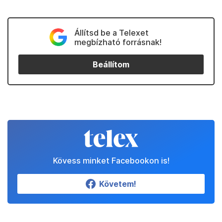
Állítsd be a Telexet
megbízható forrásnak!
Beállítom
Kövess minket Facebookon is!
Követem!