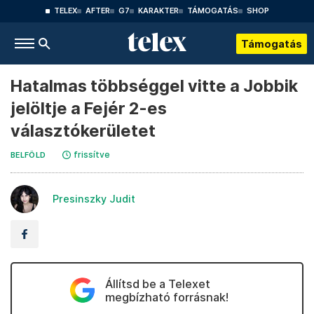
TELEX
AFTER
G7
KARAKTER
TÁMOGATÁS
SHOP
Támogatás
Hatalmas többséggel vitte a Jobbik
jelöltje a Fejér 2-es
választókerületet
frissítve
BELFÖLD
Presinszky Judit
Állítsd be a Telexet
megbízható forrásnak!