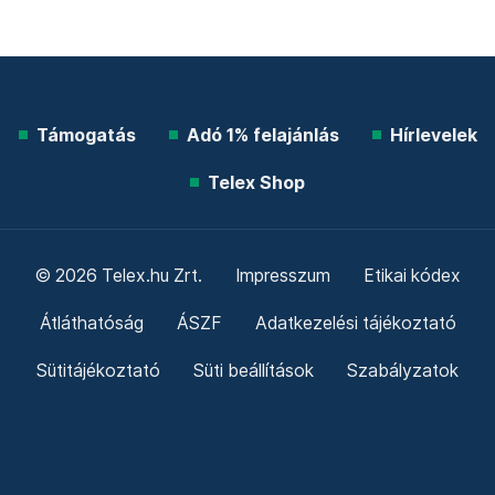
Támogatás
Adó 1% felajánlás
Hírlevelek
Telex Shop
© 2026 Telex.hu Zrt.
Impresszum
Etikai kódex
Átláthatóság
ÁSZF
Adatkezelési tájékoztató
Sütitájékoztató
Süti beállítások
Szabályzatok
Kommentelési szabályzat
Telex Sales