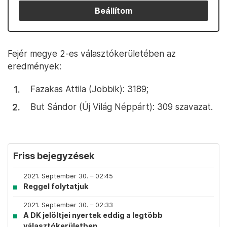
Beállítom
Fejér megye 2-es választókerületében az
eredmények:
Fazakas Attila (Jobbik): 3189;
But Sándor (Új Világ Néppárt): 309 szavazat.
Friss bejegyzések
2021. September 30. – 02:45
Reggel folytatjuk
2021. September 30. – 02:33
A DK jelöltjei nyertek eddig a legtöbb
választókerületben