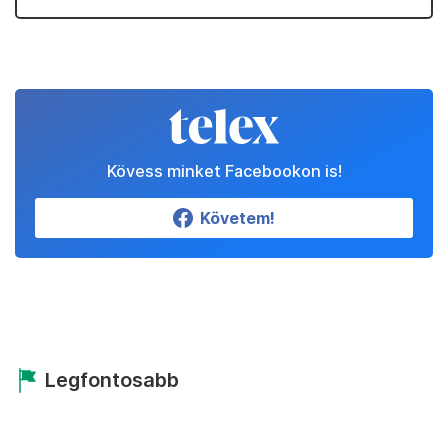
Kövess minket Facebookon is!
Követem!
Legfontosabb