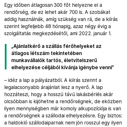
Egy időben átlagosan 300 főt helyezne el a
rendőrség, de ez lehet akár 700 is. A szobákat
addig használnák, amíg szükség van rá, de a kiírás
szerint legfeljebb 48 hónapig, azaz négy évig a
szolgáltatás megkezdésétől, ami 2022. január 1.
„Ajánlatkérő a szállás férőhelyeket az
átlagos létszám tekintetében
munkavállalók tartós, életvitelszerű
elhelyezése céljából kívánja igénybe venni”
– idéz a lap a pályázatból. A kiírás szerint a
legalacsonyabb árajánlat lesz a nyerő. A lap
hozzáteszi, hogy a hosszú távú lakásbérlés akár
olcsóbban is kijöhetne a rendőrségnek, de eközben
ilyen mennyiségben már komoly alkupozíciója is van
a rendőrségnek a szállodai elhelyezésre. Egy biztos:
a haldokló szállodaiparnak nem jön rosszul egy ilyen