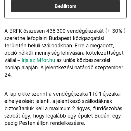
Beállítom
A BRFK összesen 438 300 vendégéjszakát (+ 30% )
szeretne lefoglalni Budapest közigazgatási
területén belüli szállodákban. Erre a megadott,
opció nélküli mennyiség lehívására kötelezettséget
vállal –
írja az Mfor.hu
az uniós közbeszerzési
honlap alapján. A jelentkezési határidő szeptember
24.
A lap cikke szerint a vendégéjszaka 1 fő 1 éjszakai
elhelyezését jelenti, a jelentkező szállodáknak
biztosítaniuk kell a maximum 2 ágyas, fürdőszobás
szobát úgy, hogy legalább egy épület Budán, egy
pedig Pesten álljon rendelkezésre.