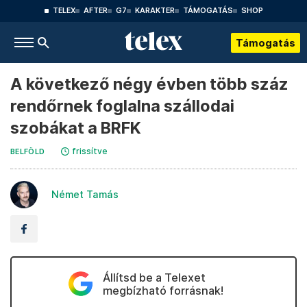
TELEX
AFTER
G7
KARAKTER
TÁMOGATÁS
SHOP
Támogatás
A következő négy évben több száz
rendőrnek foglalna szállodai
szobákat a BRFK
frissítve
BELFÖLD
Német Tamás
Állítsd be a Telexet
megbízható forrásnak!