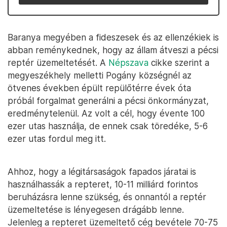
Baranya megyében a fideszesek és az ellenzékiek is
abban reménykednek, hogy az állam átveszi a pécsi
reptér üzemeltetését. A
Népszava
cikke szerint a
megyeszékhely melletti Pogány községnél az
ötvenes években épült repülőtérre évek óta
próbál forgalmat generálni a pécsi önkormányzat,
eredménytelenül. Az volt a cél, hogy évente 100
ezer utas használja, de ennek csak töredéke, 5-6
ezer utas fordul meg itt.
Ahhoz, hogy a légitársaságok fapados járatai is
használhassák a repteret, 10-11 milliárd forintos
beruházásra lenne szükség, és onnantól a reptér
üzemeltetése is lényegesen drágább lenne.
Jelenleg a repteret üzemeltető cég bevétele 70-75