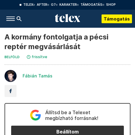
TELEX
AFTER
G7
KARAKTER
TÁMOGATÁS
SHOP
Támogatás
A kormány fontolgatja a pécsi
reptér megvásárlását
frissítve
BELFÖLD
Fábián Tamás
Állítsd be a Telexet
megbízható forrásnak!
Beállítom