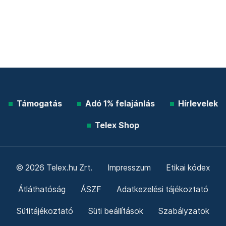
Támogatás
Adó 1% felajánlás
Hírlevelek
Telex Shop
© 2026 Telex.hu Zrt.
Impresszum
Etikai kódex
Átláthatóság
ÁSZF
Adatkezelési tájékoztató
Sütitájékoztató
Süti beállítások
Szabályzatok