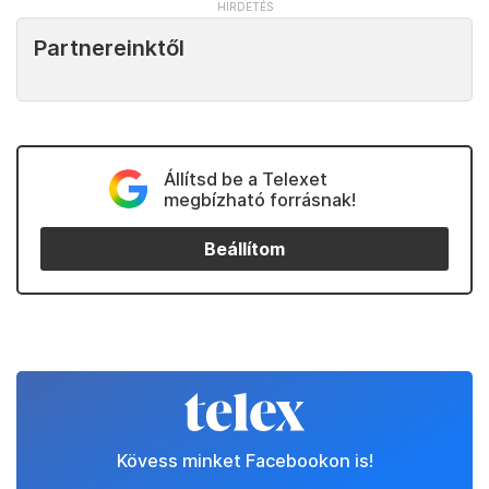
Partnereinktől
Állítsd be a Telexet
megbízható forrásnak!
Beállítom
Kövess minket Facebookon is!