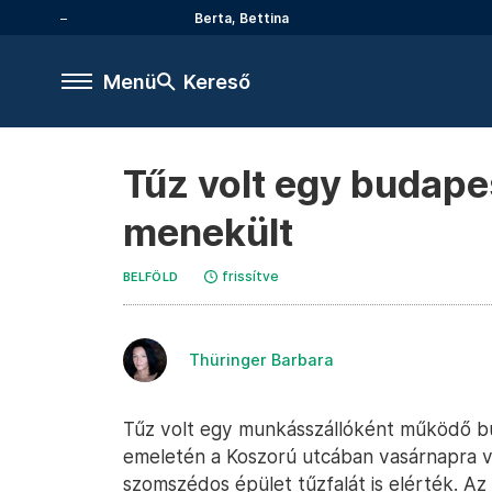
Berta, Bettina
Menü
Kereső
Tűz volt egy budape
menekült
frissítve
BELFÖLD
Thüringer Barbara
Tűz volt egy munkásszállóként működő bud
emeletén a Koszorú utcában vasárnapra vi
szomszédos épület tűzfalát is elérték. Az