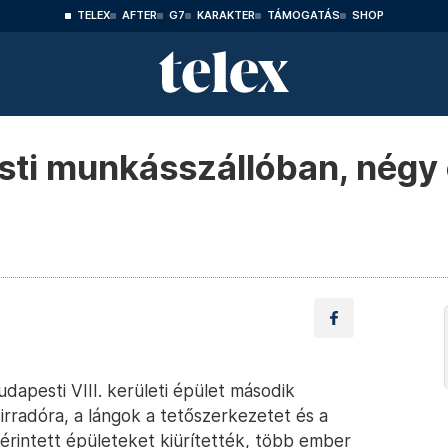
TELEX
AFTER
G7
KARAKTER
TÁMOGATÁS
SHOP
sti munkásszállóban, négy 
apesti VIII. kerületi épület második
rradóra, a lángok a tetőszerkezetet és a
 érintett épületeket kiürítették, több ember