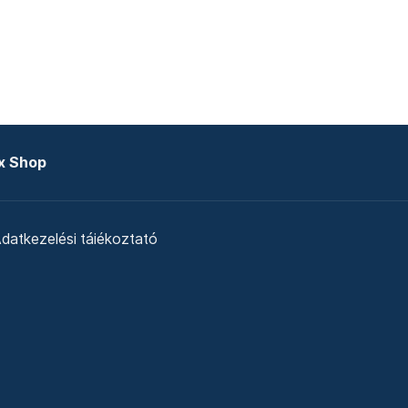
x Shop
datkezelési tájékoztató
zat
Telex Sales