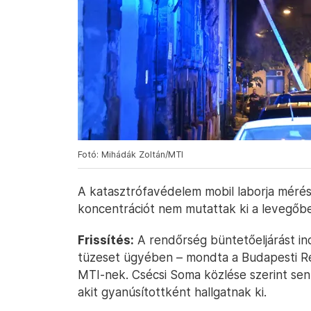
Fotó: Mihádák Zoltán/MTI
A katasztrófavédelem mobil laborja méré
koncentrációt nem mutattak ki a levegőb
Frissítés:
A rendőrség büntetőeljárást ind
tüzeset ügyében – mondta a Budapesti Re
MTI-nek. Csécsi Soma közlése szerint senk
akit gyanúsítottként hallgatnak ki.