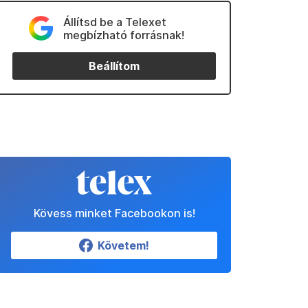
Állítsd be a Telexet
megbízható forrásnak!
Beállítom
Kövess minket Facebookon is!
Követem!