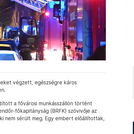
seket végzett, egészségre káros
en.
ított a fővárosi munkásszállón történt
ndőr-főkapitányság (BRFK) szóvivője az
i nem sérült meg. Egy embert előállítottak,