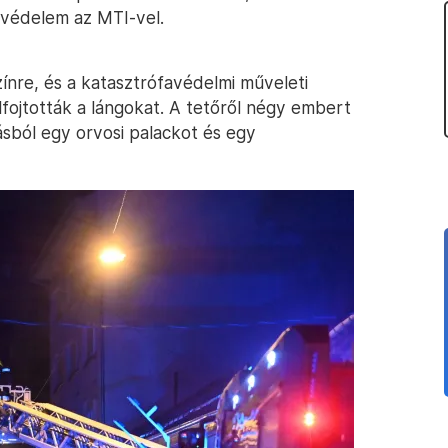
avédelem az MTI-vel.
ínre, és a katasztrófavédelmi műveleti
elfojtották a lángokat. A tetőről négy embert
ásból egy orvosi palackot és egy