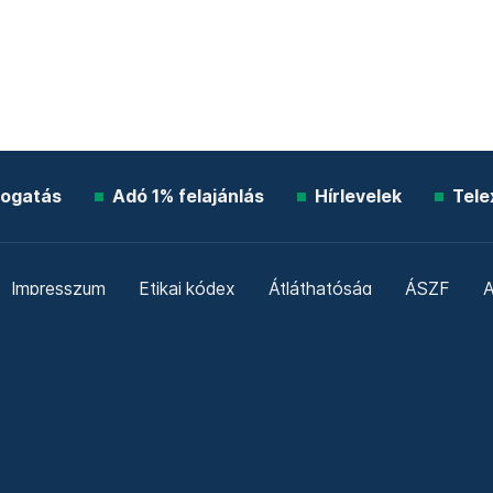
ogatás
Adó 1% felajánlás
Hírlevelek
Tele
Impresszum
Etikai kódex
Átláthatóság
ÁSZF
A
Süti beállítások
Szabályzatok
Kommentelési szabály