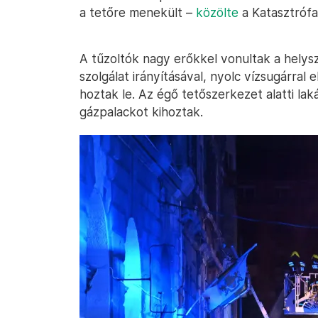
a tetőre menekült –
közölte
a Katasztróf
A tűzoltók nagy erőkkel vonultak a helysz
szolgálat irányításával, nyolc vízsugárral 
hoztak le. Az égő tetőszerkezet alatti lak
gázpalackot kihoztak.