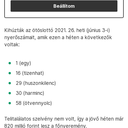
Beállítom
Kihúzták az ötöslottó 2021. 26. heti (június 3-i)
nyerőszámait, amik ezen a héten a következők
voltak:
1 (egy)
16 (tizenhat)
29 (huszonkilenc)
30 (harminc)
58 (ötvennyolc)
Telitalálatos szelvény nem volt, így a jövő héten már
820 millió forint lesz a főnyeremény.