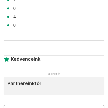
0
4
0
Kedvenceink
Partnereinktől