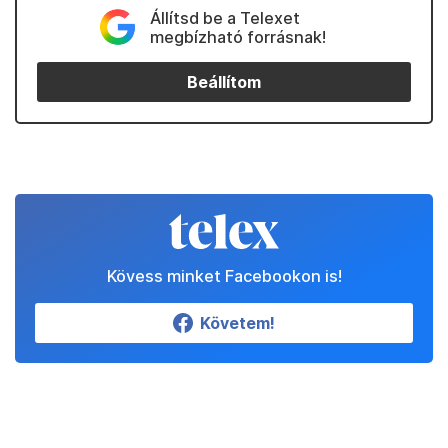
Állítsd be a Telexet
megbízható forrásnak!
Beállítom
Kövess minket Facebookon is!
Követem!