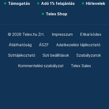
Támogatás
Adó 1% felajánlás
Hírlevelek
Telex Shop
© 2026 Telex.hu Zrt.
Impresszum
Etikai kódex
Átláthatóság
ÁSZF
Adatkezelési tájékoztató
Sütitájékoztató
Süti beállítások
Szabályzatok
Kommentelési szabályzat
Telex Sales