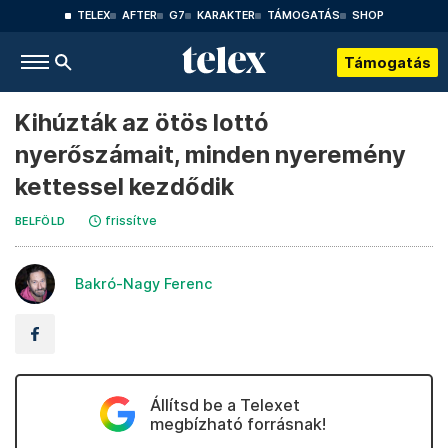
TELEX
AFTER
G7
KARAKTER
TÁMOGATÁS
SHOP
Támogatás
Kihúzták az ötös lottó
nyerőszámait, minden nyeremény
kettessel kezdődik
frissítve
BELFÖLD
Bakró-Nagy Ferenc
Állítsd be a Telexet
megbízható forrásnak!