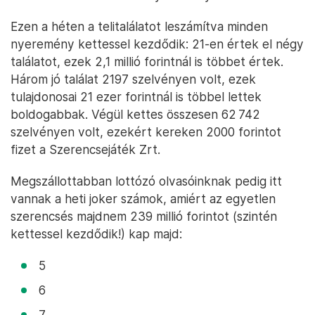
Ezen a héten a telitalálatot leszámítva minden
nyeremény kettessel kezdődik: 21-en értek el négy
találatot, ezek 2,1 millió forintnál is többet értek.
Három jó találat 2197 szelvényen volt, ezek
tulajdonosai 21 ezer forintnál is többel lettek
boldogabbak. Végül kettes összesen 62 742
szelvényen volt, ezekért kereken 2000 forintot
fizet a Szerencsejáték Zrt.
Megszállottabban lottózó olvasóinknak pedig itt
vannak a heti joker számok, amiért az egyetlen
szerencsés majdnem 239 millió forintot (szintén
kettessel kezdődik!) kap majd:
5
6
7