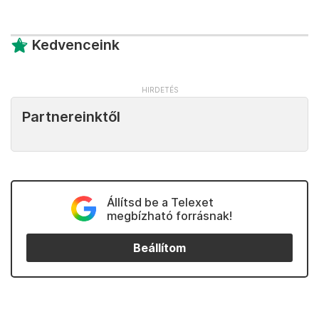
Kedvenceink
Partnereinktől
Állítsd be a Telexet
megbízható forrásnak!
Beállítom