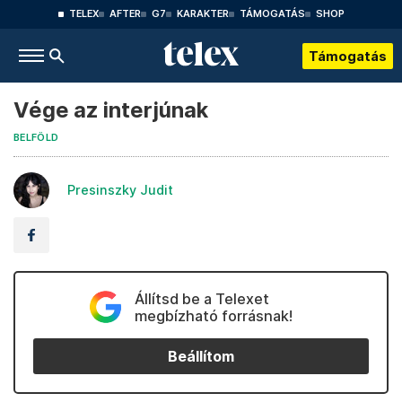
TELEX
AFTER
G7
KARAKTER
TÁMOGATÁS
SHOP
Támogatás
Vége az interjúnak
BELFÖLD
Presinszky Judit
Állítsd be a Telexet
megbízható forrásnak!
Beállítom