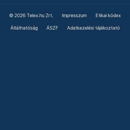
© 2026 Telex.hu Zrt.
Impresszum
Etikai kódex
Átláthatóság
ÁSZF
Adatkezelési tájékoztató
Sütitájékoztató
Süti beállítások
Szabályzatok
Kommentelési szabályzat
Telex Sales