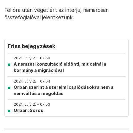
Fél óra után véget ért az interjú, hamarosan
összefoglalóval jelentkezünk.
Friss bejegyzések
2021. July 2. – 07:58
A nemzeti konzultáció eldönti, mit csinál a
kormány a migrációval
2021. July 2. – 07:54
Orbán szerint a szerelmi csalódásokra nem a
nemváltás a megoldás
2021. July 2. – 07:53
Orbán: Soros