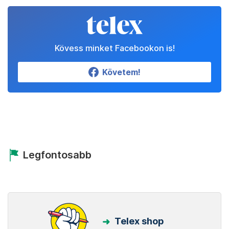
Kövess minket Facebookon is!
Követem!
Legfontosabb
Telex shop