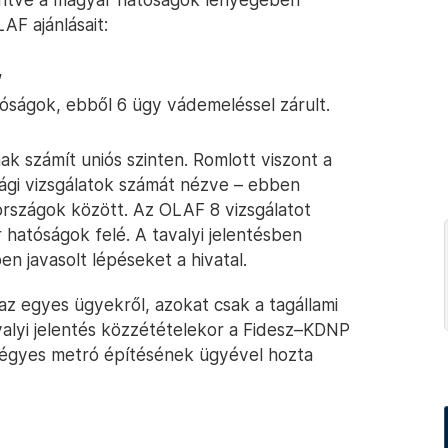
AF ajánlásait:
,
óságok, ebből 6 ügy vádemeléssel zárult.
k számít uniós szinten. Romlott viszont a
zági vizsgálatok számát nézve – ebben
országok között. Az OLAF 8 vizsgálatot
r hatóságok felé. A tavalyi jelentésben
en javasolt lépéseket a hivatal.
az egyes ügyekről, azokat csak a tagállami
valyi jelentés közzétételekor a Fidesz–KDNP
 négyes metró építésének ügyével hozta