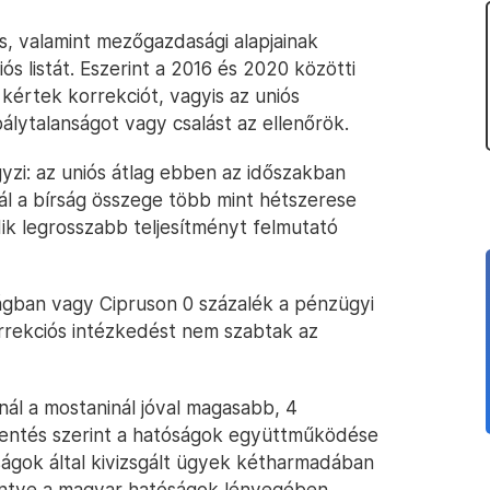
is, valamint mezőgazdasági alapjainak
ós listát. Eszerint a 2016 és 2020 közötti
 kértek korrekciót, vagyis az uniós
bálytalanságot vagy csalást az ellenőrök.
zi: az uniós átlag ebben az időszakban
ál a bírság összege több mint hétszerese
k legrosszabb teljesítményt felmutató
gban vagy Cipruson 0 százalék a pénzügyi
orrekciós intézkedést nem szabtak az
nál a mostaninál jóval magasabb, 4
elentés szerint a hatóságok együttműködése
ságok által kivizsgált ügyek kétharmadában
kintve a magyar hatóságok lényegében