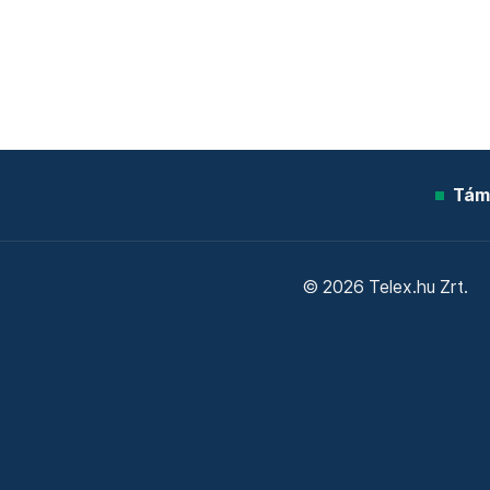
Tám
© 2026 Telex.hu Zrt.
Sütitájékoztató