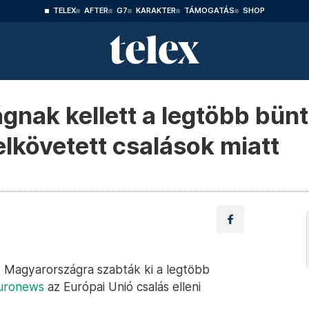
TELEX
AFTER
G7
KARAKTER
TÁMOGATÁS
SHOP
nak kellett a legtöbb bünte
elkövetett csalások miatt
t Magyarországra szabták ki a legtöbb
uronews
az Európai Unió csalás elleni
.