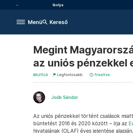
Ibolya
Menü
Kereső
Megint Magyarország
az uniós pénzekkel 
Legfontosabb
frissítve
BELFÖLD
Joób Sándor
Az uniós pénzekkel történt csalások miat
büntetést 2016 és 2020 között – írja az
E
hivatalának (OLAF) éves jelentése alapján