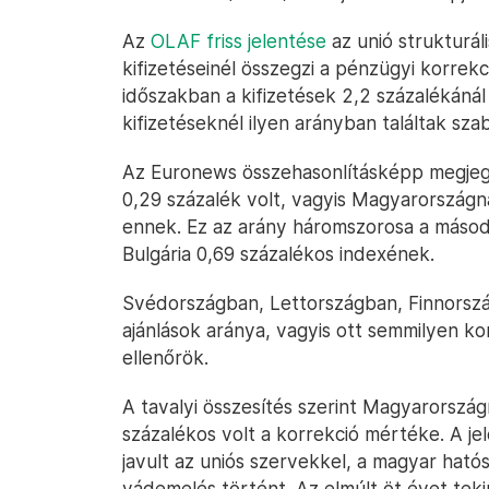
Az
OLAF friss jelentése
az unió strukturál
kifizetéseinél összegzi a pénzügyi korrekci
időszakban a kifizetések 2,2 százalékánál
kifizetéseknél ilyen arányban találtak sza
Az Euronews összehasonlításképp megjegy
0,29 százalék volt, vagyis Magyarországn
ennek. Ez az arány háromszorosa a másodi
Bulgária 0,69 százalékos indexének.
Svédországban, Lettországban, Finnorszá
ajánlások aránya, vagyis ott semmilyen k
ellenőrök.
A tavalyi összesítés szerint Magyarország
százalékos volt a korrekció mértéke. A j
javult az uniós szervekkel, a magyar ható
vádemelés történt. Az elmúlt öt évet te