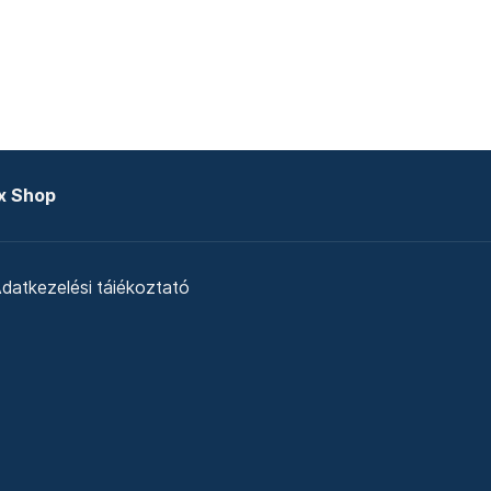
x Shop
datkezelési tájékoztató
zat
Telex Sales