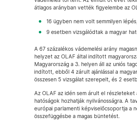
átlagos arányban vették figyelembe az OL
16 ügyben nem volt semmilyen lépés
9 esetben vizsgálódtak a magyar hat
A 67 százalékos vádemelési arány magasna
helyzet az OLAF által indított magyarors
Magyarország a 3. helyen áll az uniós tag
indított, ebből 4 zárult ajánlással a magya
összesen 5 vizsgálat szerepelt, és 2 esetb
Az OLAF az idén sem árult el részleteket 
hatóságok hozhatják nyilvánosságra. A ta
európai parlamenti képviselőcsoportja a
összefüggésbe a magas büntetést.