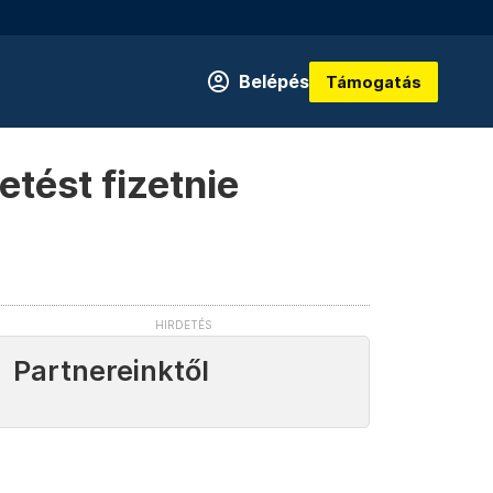
Belépés
Támogatás
tést fizetnie
Partnereinktől