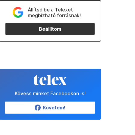
Állítsd be a Telexet
megbízható forrásnak!
Beállítom
Kövess minket Facebookon is!
Követem!