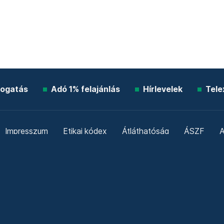
ogatás
Adó 1% felajánlás
Hírlevelek
Tele
Impresszum
Etikai kódex
Átláthatóság
ÁSZF
A
Süti beállítások
Szabályzatok
Kommentelési szabály