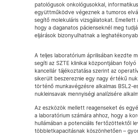
patológusok onkológusokkal, informatikus
együttműködve végeznek a tumoros elvál
segítő molekuláris vizsgálatokat. Emellett 
hogy a daganatos pácienseknél meg tudják 
eljárások bizonyulhatnak a leghatékonya
A teljes laboratórium áprilisában kezdt
segíti az SZTE klinikai központjában folyó
kancellár tájékoztatása szerint az opera
sikerült beszereznie egy nagy értékű nukl
történő munkavégzésre alkalmas BSL2-es st
nukleinsavak mennyiségi analízisére alka
Az eszközök mellett reagenseket és egyé
a laboratórium számára ahhoz, hogy a kor
hullámában a potenciális fertőzöttektől le
többletkapacitásnak köszönhetően – gyo