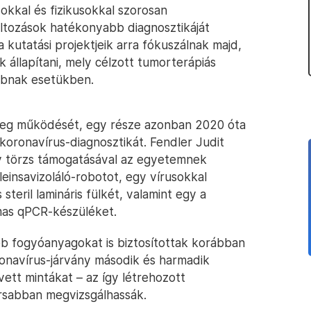
okkal és fizikusokkal szorosan
tozások hatékonyabb diagnosztikáját
a kutatási projektjeik arra fókuszálnak majd,
állapítani, mely célzott tumorterápiás
bbnak esetükben.
e meg működését, egy része azonban 2020 óta
 koronavírus-diagnosztikát. Fendler Judit
tív törzs támogatásával az egyetemnek
einsavizoláló-robotot, egy vírusokkal
eril lamináris fülkét, valamint egy a
lmas qPCR-készüléket.
b fogyóanyagokat is biztosítottak korábban
onavírus-járvány második és harmadik
vett mintákat – az így létrehozott
rsabban megvizsgálhassák.