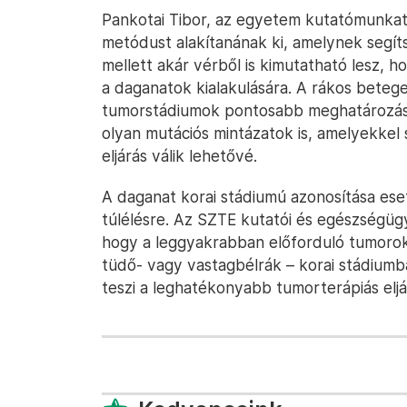
Pankotai Tibor, az egyetem kutatómunkatá
metódust alakítanának ki, amelynek segít
mellett akár vérből is kimutatható lesz,
a daganatok kialakulására. A rákos betegek
tumorstádiumok pontosabb meghatározása 
olyan mutációs mintázatok is, amelyekkel
eljárás válik lehetővé.
A daganat korai stádiumú azonosítása ese
túlélésre. Az SZTE kutatói és egészségügy
hogy a leggyakrabban előforduló tumorokat
tüdő- vagy vastagbélrák – korai stádiumba
teszi a leghatékonyabb tumorterápiás eljár