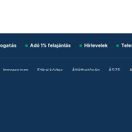
ogatás
Adó 1% felajánlás
Hírlevelek
Tele
Impresszum
Etikai kódex
Átláthatóság
ÁSZF
A
Süti beállítások
Szabályzatok
Kommentelési szabály