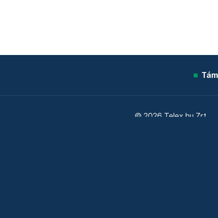
Tám
© 2026 Telex.hu Zrt.
Sütitájékoztató