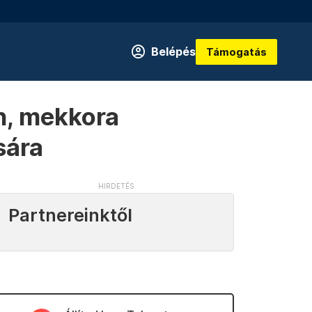
Belépés
Támogatás
n, mekkora
sára
Partnereinktől