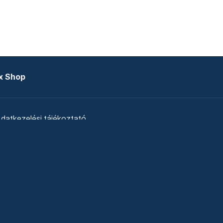
x Shop
datkezelési tájékoztató
zat
Telex Sales