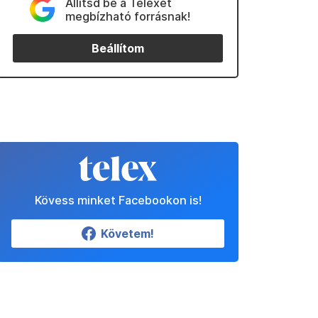
Állítsd be a Telexet
megbízható forrásnak!
Beállítom
Kövess minket Facebookon is!
Követem!