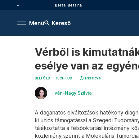
Berta, Bettina
Menü
Kereső
Vérből is kimutatná
esélye van az egyén
frissítve
BELFÖLD
TECHTUD
Iván-Nagy Szilvia
A daganatos elváltozások hatékony diagnos
ki uniós támogatással a Szegedi Tudomán
tájékoztatta a felsőoktatási intézmény kö
közlemény szerint a Molekuláris Tumordia