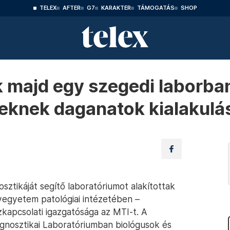
TELEX
AFTER
G7
KARAKTER
TÁMOGATÁS
SHOP
k majd egy szegedi laborba
eknek daganatok kialakulá
ztikáját segítő laboratóriumot alakítottak
yegyetem patológiai intézetében –
zkapcsolati igazgatósága az MTI-t. A
gnosztikai Laboratóriumban biológusok és