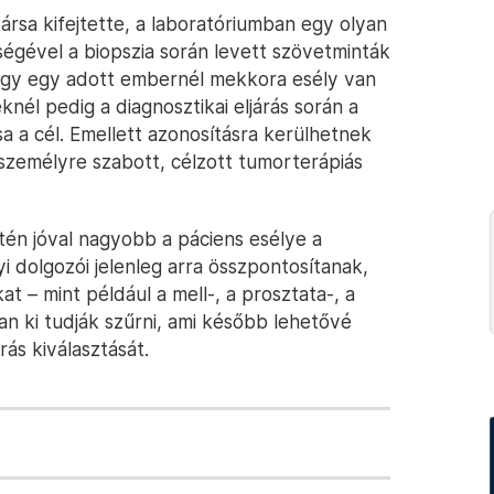
rsa kifejtette, a laboratóriumban egy olyan
ségével a biopszia során levett szövetminták
 hogy egy adott embernél mekkora esély van
nél pedig a diagnosztikai eljárás során a
a cél. Emellett azonosításra kerülhetnek
 személyre szabott, célzott tumorterápiás
tén jóval nagyobb a páciens esélye a
i dolgozói jelenleg arra összpontosítanak,
 – mint például a mell-, a prosztata-, a
n ki tudják szűrni, ami később lehetővé
ás kiválasztását.