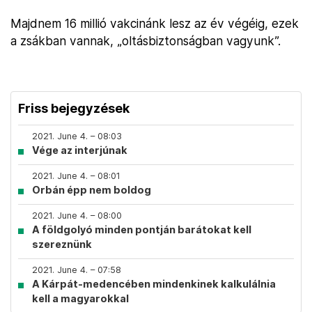
Majdnem 16 millió vakcinánk lesz az év végéig, ezek
a zsákban vannak, „oltásbiztonságban vagyunk”.
Friss bejegyzések
2021. June 4. – 08:03
Vége az interjúnak
2021. June 4. – 08:01
Orbán épp nem boldog
2021. June 4. – 08:00
A földgolyó minden pontján barátokat kell
szereznünk
2021. June 4. – 07:58
A Kárpát-medencében mindenkinek kalkulálnia
kell a magyarokkal