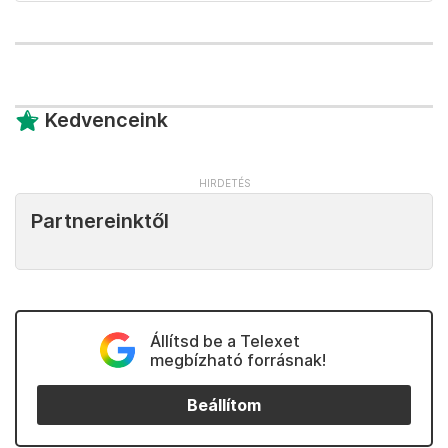
Kedvenceink
Partnereinktől
Állítsd be a Telexet
megbízható forrásnak!
Beállítom