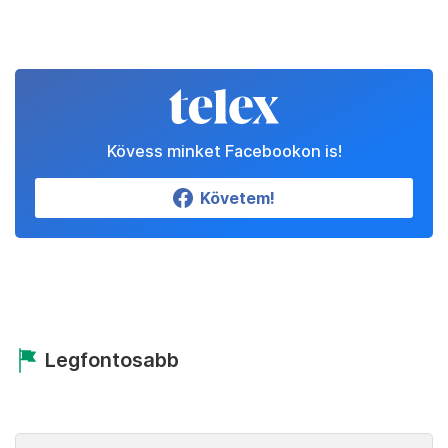
Kövess minket Facebookon is!
Követem!
Legfontosabb