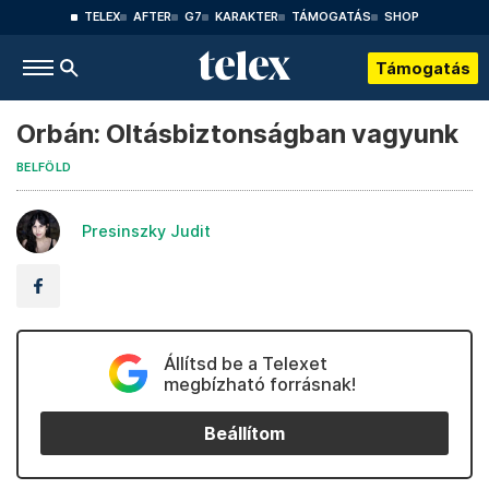
TELEX
AFTER
G7
KARAKTER
TÁMOGATÁS
SHOP
Támogatás
Orbán: Oltásbiztonságban vagyunk
BELFÖLD
Presinszky Judit
Állítsd be a Telexet
megbízható forrásnak!
Beállítom