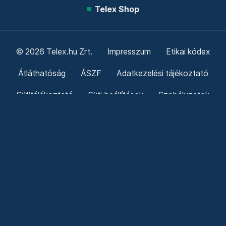
Telex Shop
© 2026 Telex.hu Zrt.
Impresszum
Etikai kódex
Átláthatóság
ÁSZF
Adatkezelési tájékoztató
Sütitájékoztató
Süti beállítások
Szabályzatok
Kommentelési szabályzat
Telex Sales