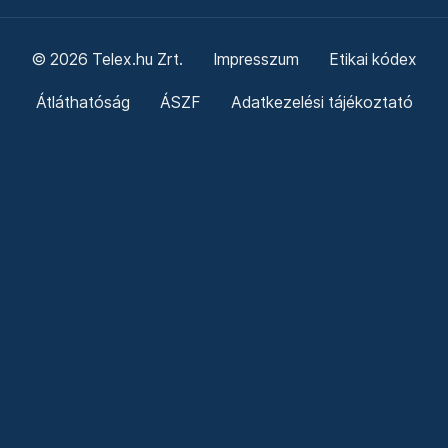
© 2026 Telex.hu Zrt.
Impresszum
Etikai kódex
Átláthatóság
ÁSZF
Adatkezelési tájékoztató
Sütitájékoztató
Süti beállítások
Szabályzatok
Kommentelési szabályzat
Telex Sales