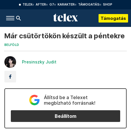
TELEX
AFTER
G7
KARAKTER
TÁMOGATÁS
SHOP
Támogatás
Már csütörtökön készült a péntekre
BELFÖLD
Presinszky Judit
Állítsd be a Telexet
megbízható forrásnak!
Beállítom