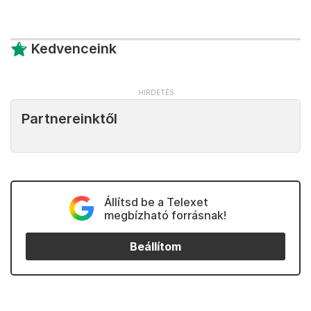
Kedvenceink
Partnereinktől
Állítsd be a Telexet
megbízható forrásnak!
Beállítom